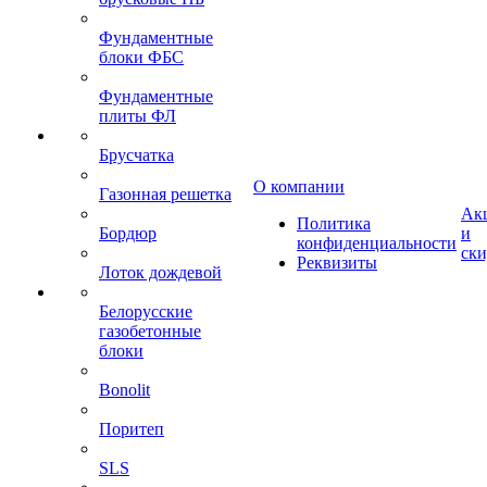
Фундаментные
блоки ФБС
Фундаментные
плиты ФЛ
Брусчатка
О компании
Газонная решетка
Ак
Политика
Бордюр
и
конфиденциальности
ск
Реквизиты
Лоток дождевой
Белорусские
газобетонные
блоки
Bonolit
Поритеп
SLS