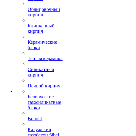
Облицовочный
кирпич
Клинкерный
кирпич
Керамические
блоки
Теплая керамика
Силикатный
кирпич
Печной кирпич
Белорусские
газосиликатные
блоки
Bonolit
Калужский
газобетон Sibel