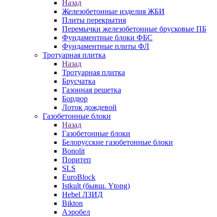
Назад
Железобетонные изделия ЖБИ
Плиты перекрытия
Перемычки железобетонные брусковые ПБ
Фундаментные блоки ФБС
Фундаментные плиты ФЛ
Тротуарная плитка
Назад
Тротуарная плитка
Брусчатка
Газонная решетка
Бордюр
Лоток дождевой
Газобетонные блоки
Назад
Газобетонные блоки
Белорусские газобетонные блоки
Bonolit
Поритеп
SLS
EuroBlock
Istkult (бывш. Ytong)
Hebel ЛЗИД
Bikton
Аэробел