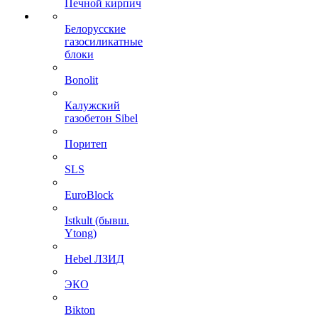
Печной кирпич
Белорусские
газосиликатные
блоки
Bonolit
Калужский
газобетон Sibel
Поритеп
SLS
EuroBlock
Istkult (бывш.
Ytong)
Hebel ЛЗИД
ЭКО
Bikton