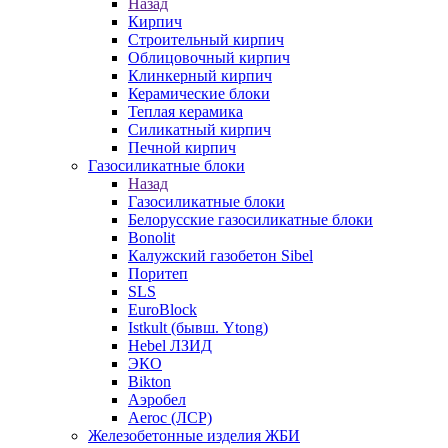
Назад
Кирпич
Строительный кирпич
Облицовочный кирпич
Клинкерный кирпич
Керамические блоки
Теплая керамика
Силикатный кирпич
Печной кирпич
Газосиликатные блоки
Назад
Газосиликатные блоки
Белорусские газосиликатные блоки
Bonolit
Калужский газобетон Sibel
Поритеп
SLS
EuroBlock
Istkult (бывш. Ytong)
Hebel ЛЗИД
ЭКО
Bikton
Аэробел
Aeroc (ЛСР)
Железобетонные изделия ЖБИ