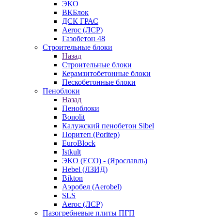
ЭКО
ВКБлок
ДСК ГРАС
Aeroc (ЛСР)
Газобетон 48
Строительные блоки
Назад
Строительные блоки
Керамзитобетонные блоки
Пескобетонные блоки
Пеноблоки
Назад
Пеноблоки
Bonolit
Калужский пенобетон Sibel
Поритеп (Poritep)
EuroBlock
Istkult
ЭКО (ECO) - (Ярославль)
Hebel (ЛЗИД)
Bikton
Аэробел (Aerobel)
SLS
Aeroc (ЛСР)
Пазогребневые плиты ПГП