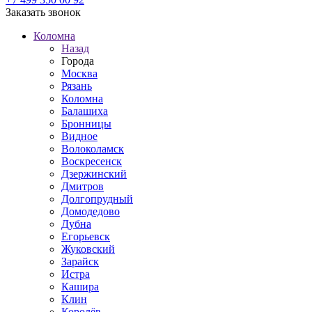
Заказать звонок
Коломна
Назад
Города
Москва
Рязань
Коломна
Балашиха
Бронницы
Видное
Волоколамск
Воскресенск
Дзержинский
Дмитров
Долгопрудный
Домодедово
Дубна
Егорьевск
Жуковский
Зарайск
Истра
Кашира
Клин
Королёв