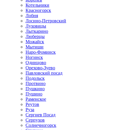
Котельники
Красногорск
Лобня
Лосино-Петровский
Луховицы
Лыткарино
Люберцы
Можайск
Мытищи
Наро-Фоминск
Ногинск
Одинцово
Орехово-Зуево
Павловский посад
Подольск
Протвино
Пушкино
Пущино
Раменское
Реутов
Руза
Сергиев Посад
Серпухов
Солнечногорск