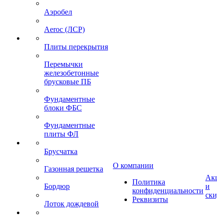
Аэробел
Aeroc (ЛСР)
Плиты перекрытия
Перемычки
железобетонные
брусковые ПБ
Фундаментные
блоки ФБС
Фундаментные
плиты ФЛ
Брусчатка
О компании
Газонная решетка
Ак
Политика
Бордюр
и
конфиденциальности
ск
Реквизиты
Лоток дождевой