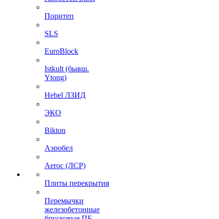
Поритеп
SLS
EuroBlock
Istkult (бывш.
Ytong)
Hebel ЛЗИД
ЭКО
Bikton
Аэробел
Aeroc (ЛСР)
Плиты перекрытия
Перемычки
железобетонные
брусковые ПБ