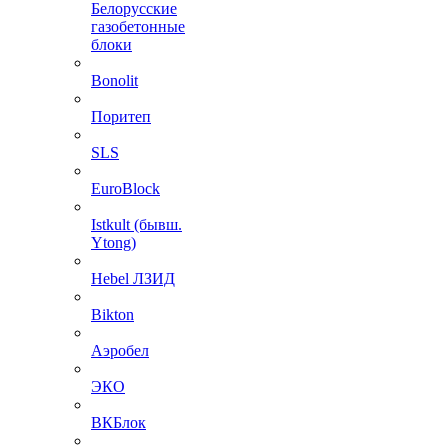
Белорусские
газобетонные
блоки
Bonolit
Поритеп
SLS
EuroBlock
Istkult (бывш.
Ytong)
Hebel ЛЗИД
Bikton
Аэробел
ЭКО
ВКБлок