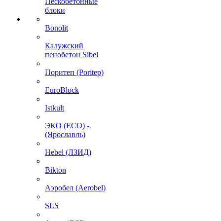
Пескобетонные
блоки
Bonolit
Калужский
пенобетон Sibel
Поритеп (Poritep)
EuroBlock
Istkult
ЭКО (ECO) -
(Ярославль)
Hebel (ЛЗИД)
Bikton
Аэробел (Aerobel)
SLS