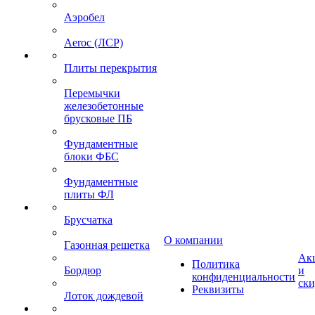
Аэробел
Aeroc (ЛСР)
Плиты перекрытия
Перемычки
железобетонные
брусковые ПБ
Фундаментные
блоки ФБС
Фундаментные
плиты ФЛ
Брусчатка
О компании
Газонная решетка
Ак
Политика
Бордюр
и
конфиденциальности
ск
Реквизиты
Лоток дождевой