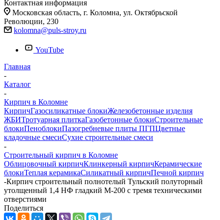
Контактная информация
Московская область, г. Коломна, ул. Октябрьской
Революции, 230
kolomna@puls-stroy.ru
YouTube
Главная
-
Каталог
-
Кирпич в Коломне
Кирпич
Газосиликатные блоки
Железобетонные изделия
ЖБИ
Тротуарная плитка
Газобетонные блоки
Строительные
блоки
Пеноблоки
Пазогребневые плиты ПГП
Цветные
кладочные смеси
Сухие строительные смеси
-
Строительный кирпич в Коломне
Облицовочный кирпич
Клинкерный кирпич
Керамические
блоки
Теплая керамика
Силикатный кирпич
Печной кирпич
-
Кирпич строительный полнотелый Тульский полуторный
утолщенный 1,4 НФ гладкий М-200 с тремя техническими
отверстиями
Поделиться