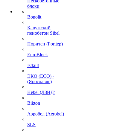
Пескобетонные
блоки
Bonolit
Калужский
пенобетон Sibel
Поритеп (Poritep)
EuroBlock
Istkult
ЭКО (ECO) -
(Ярославль)
Hebel (ЛЗИД)
Bikton
Аэробел (Aerobel)
SLS