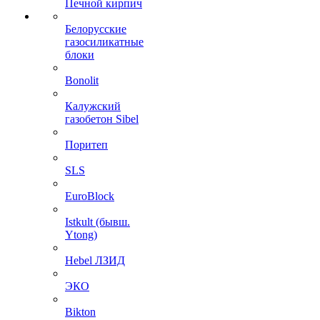
Печной кирпич
Белорусские
газосиликатные
блоки
Bonolit
Калужский
газобетон Sibel
Поритеп
SLS
EuroBlock
Istkult (бывш.
Ytong)
Hebel ЛЗИД
ЭКО
Bikton