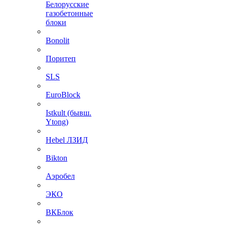
Белорусские
газобетонные
блоки
Bonolit
Поритеп
SLS
EuroBlock
Istkult (бывш.
Ytong)
Hebel ЛЗИД
Bikton
Аэробел
ЭКО
ВКБлок