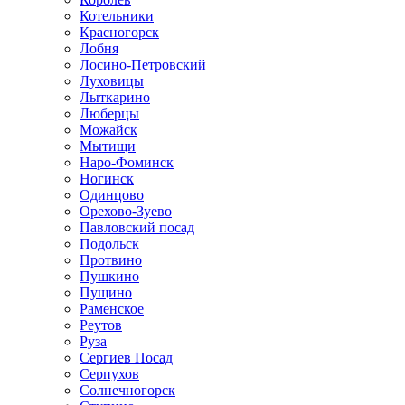
Котельники
Красногорск
Лобня
Лосино-Петровский
Луховицы
Лыткарино
Люберцы
Можайск
Мытищи
Наро-Фоминск
Ногинск
Одинцово
Орехово-Зуево
Павловский посад
Подольск
Протвино
Пушкино
Пущино
Раменское
Реутов
Руза
Сергиев Посад
Серпухов
Солнечногорск