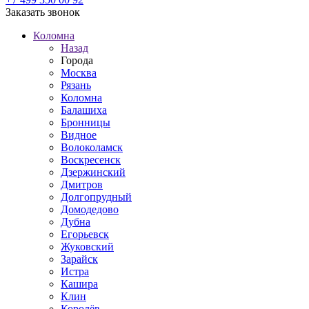
Заказать звонок
Коломна
Назад
Города
Москва
Рязань
Коломна
Балашиха
Бронницы
Видное
Волоколамск
Воскресенск
Дзержинский
Дмитров
Долгопрудный
Домодедово
Дубна
Егорьевск
Жуковский
Зарайск
Истра
Кашира
Клин
Королёв