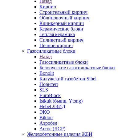
Назад
Кирпич
Строительный кирпич
Облицовочный кирпич
Клинкерный кирпич
Керамические блоки
Теплая керамика
Силикатный кирпич
Печной кирпич
Газосиликатные блоки
Назад
Газосиликатные блоки
Белорусские газосиликатные блоки
Bonolit
Калужский газобетон Sibel
Поритеп
SLS
EuroBlock
Istkult (бывш. Ytong)
Hebel ЛЗИД
ЭКО
Bikton
Аэробел
Aeroc (ЛСР)
Железобетонные изделия ЖБИ