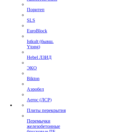
Поритеп
SLS
EuroBlock
Istkult (бывш.
Ytong)
Hebel ЛЗИД
ЭКО
Bikton
Аэробел
Aeroc (ЛСР)
Плиты перекрытия
Перемычки
железобетонные
брусковые ПБ