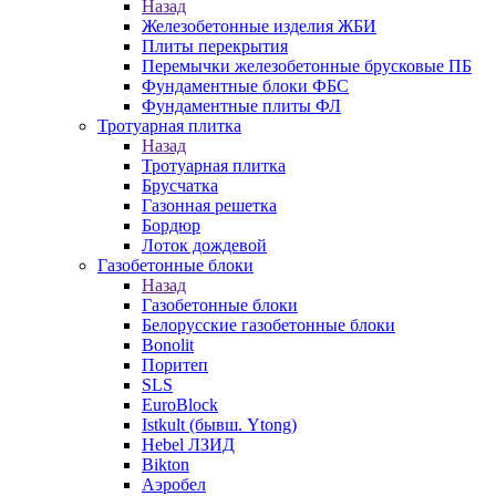
Назад
Железобетонные изделия ЖБИ
Плиты перекрытия
Перемычки железобетонные брусковые ПБ
Фундаментные блоки ФБС
Фундаментные плиты ФЛ
Тротуарная плитка
Назад
Тротуарная плитка
Брусчатка
Газонная решетка
Бордюр
Лоток дождевой
Газобетонные блоки
Назад
Газобетонные блоки
Белорусские газобетонные блоки
Bonolit
Поритеп
SLS
EuroBlock
Istkult (бывш. Ytong)
Hebel ЛЗИД
Bikton
Аэробел