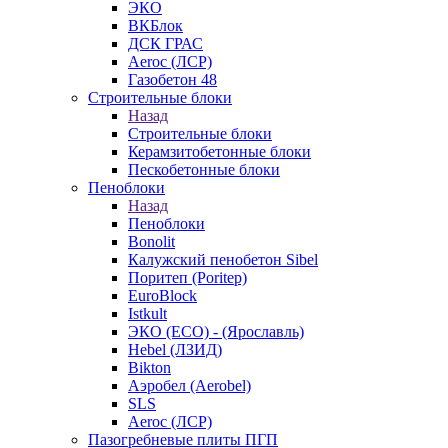
ЭКО
ВКБлок
ДСК ГРАС
Aeroc (ЛСР)
Газобетон 48
Строительные блоки
Назад
Строительные блоки
Керамзитобетонные блоки
Пескобетонные блоки
Пеноблоки
Назад
Пеноблоки
Bonolit
Калужский пенобетон Sibel
Поритеп (Poritep)
EuroBlock
Istkult
ЭКО (ECO) - (Ярославль)
Hebel (ЛЗИД)
Bikton
Аэробел (Aerobel)
SLS
Aeroc (ЛСР)
Пазогребневые плиты ПГП