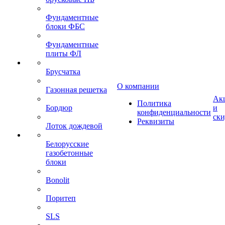
Фундаментные
блоки ФБС
Фундаментные
плиты ФЛ
Брусчатка
О компании
Газонная решетка
Ак
Политика
Бордюр
и
конфиденциальности
ск
Реквизиты
Лоток дождевой
Белорусские
газобетонные
блоки
Bonolit
Поритеп
SLS