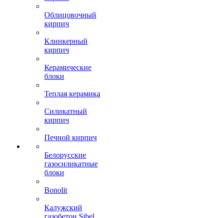
Облицовочный
кирпич
Клинкерный
кирпич
Керамические
блоки
Теплая керамика
Силикатный
кирпич
Печной кирпич
Белорусские
газосиликатные
блоки
Bonolit
Калужский
газобетон Sibel