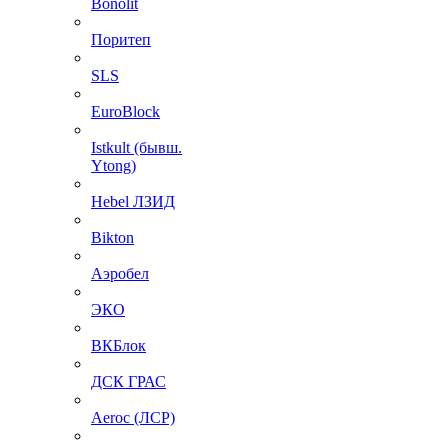
Bonolit
Поритеп
SLS
EuroBlock
Istkult (бывш.
Ytong)
Hebel ЛЗИД
Bikton
Аэробел
ЭКО
ВКБлок
ДСК ГРАС
Aeroc (ЛСР)