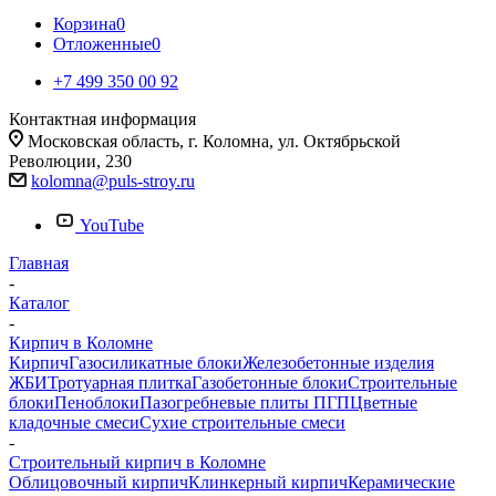
Корзина
0
Отложенные
0
+7 499 350 00 92
Контактная информация
Московская область, г. Коломна, ул. Октябрьской
Революции, 230
kolomna@puls-stroy.ru
YouTube
Главная
-
Каталог
-
Кирпич в Коломне
Кирпич
Газосиликатные блоки
Железобетонные изделия
ЖБИ
Тротуарная плитка
Газобетонные блоки
Строительные
блоки
Пеноблоки
Пазогребневые плиты ПГП
Цветные
кладочные смеси
Сухие строительные смеси
-
Строительный кирпич в Коломне
Облицовочный кирпич
Клинкерный кирпич
Керамические