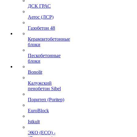
ДСК ГРАС
Aeroc (ЛСР)
Газобетон 48
Керамзитобетонные
блоки
Пескобетонные
блоки
Bonolit
Калужский
пенобетон Sibel
Поритеп (Poritep)
EuroBlock
Istkult
ЭКО (ECO) -