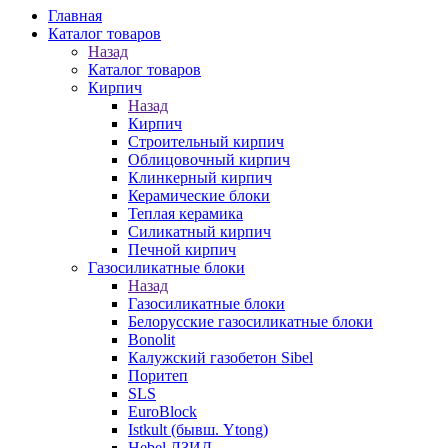
Главная
Каталог товаров
Назад
Каталог товаров
Кирпич
Назад
Кирпич
Строительный кирпич
Облицовочный кирпич
Клинкерный кирпич
Керамические блоки
Теплая керамика
Силикатный кирпич
Печной кирпич
Газосиликатные блоки
Назад
Газосиликатные блоки
Белорусские газосиликатные блоки
Bonolit
Калужский газобетон Sibel
Поритеп
SLS
EuroBlock
Istkult (бывш. Ytong)
Hebel ЛЗИД