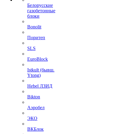
Белорусские
газобетонные
блоки
Bonolit
Поритеп
SLS
EuroBlock
Istkult (бывш.
Ytong)
Hebel ЛЗИД
Bikton
Аэробел
ЭКО
ВКБлок