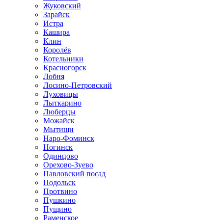
Жуковский
Зарайск
Истра
Кашира
Клин
Королёв
Котельники
Красногорск
Лобня
Лосино-Петровский
Луховицы
Лыткарино
Люберцы
Можайск
Мытищи
Наро-Фоминск
Ногинск
Одинцово
Орехово-Зуево
Павловский посад
Подольск
Протвино
Пушкино
Пущино
Раменское