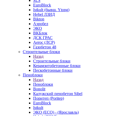
SLS
EuroBlock
Istkult (бывш. Ytong)
Hebel ЛЗИД
Bikton
Аэробел
ЭКО
ВКБлок
ДСК ГРАС
Aeroc (ЛСР)
Газобетон 48
Строительные блоки
Назад
Строительные блоки
Керамзитобетонные блоки
Пескобетонные блоки
Пеноблоки
Назад
Пеноблоки
Bonolit
Калужский пенобетон Sibel
Поритеп (Poritep)
EuroBlock
Istkult
ЭКО (ECO) - (Ярославль)