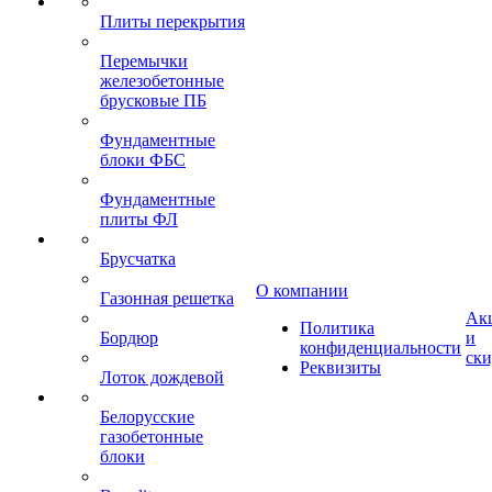
Плиты перекрытия
Перемычки
железобетонные
брусковые ПБ
Фундаментные
блоки ФБС
Фундаментные
плиты ФЛ
Брусчатка
О компании
Газонная решетка
Ак
Политика
Бордюр
и
конфиденциальности
ск
Реквизиты
Лоток дождевой
Белорусские
газобетонные
блоки