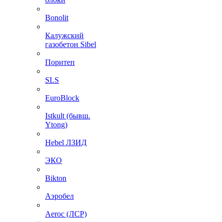
Bonolit
Калужский
газобетон Sibel
Поритеп
SLS
EuroBlock
Istkult (бывш.
Ytong)
Hebel ЛЗИД
ЭКО
Bikton
Аэробел
Aeroc (ЛСР)