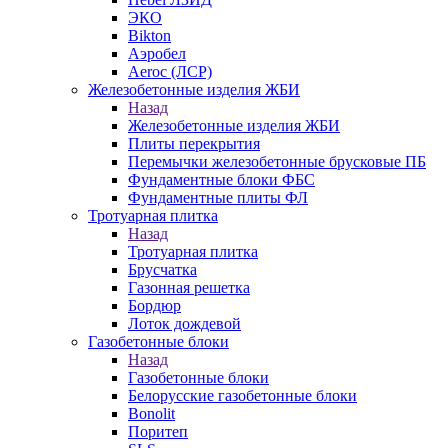
ЭКО
Bikton
Аэробел
Aeroc (ЛСР)
Железобетонные изделия ЖБИ
Назад
Железобетонные изделия ЖБИ
Плиты перекрытия
Перемычки железобетонные брусковые ПБ
Фундаментные блоки ФБС
Фундаментные плиты ФЛ
Тротуарная плитка
Назад
Тротуарная плитка
Брусчатка
Газонная решетка
Бордюр
Лоток дождевой
Газобетонные блоки
Назад
Газобетонные блоки
Белорусские газобетонные блоки
Bonolit
Поритеп