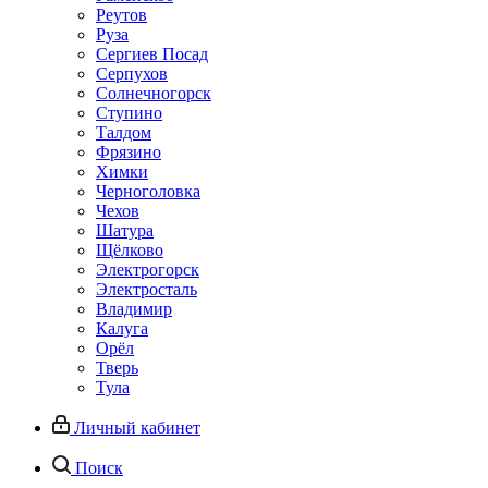
Реутов
Руза
Сергиев Посад
Серпухов
Солнечногорск
Ступино
Талдом
Фрязино
Химки
Черноголовка
Чехов
Шатура
Щёлково
Электрогорск
Электросталь
Владимир
Калуга
Орёл
Тверь
Тула
Личный кабинет
Поиск