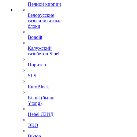
Печной кирпич
Белорусские
газосиликатные
блоки
Bonolit
Калужский
газобетон Sibel
Поритеп
SLS
EuroBlock
Istkult (бывш.
Ytong)
Hebel ЛЗИД
ЭКО
Bikton