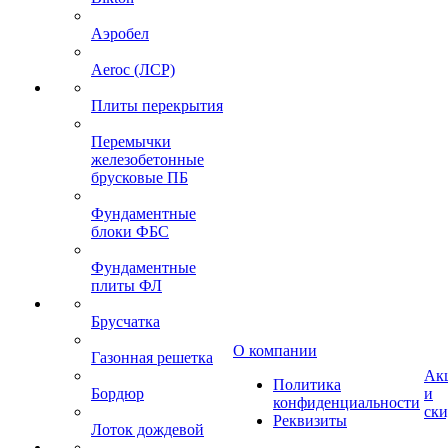
Аэробел
Aeroc (ЛСР)
Плиты перекрытия
Перемычки
железобетонные
брусковые ПБ
Фундаментные
блоки ФБС
Фундаментные
плиты ФЛ
Брусчатка
О компании
Газонная решетка
Ак
Политика
Бордюр
и
конфиденциальности
ск
Реквизиты
Лоток дождевой