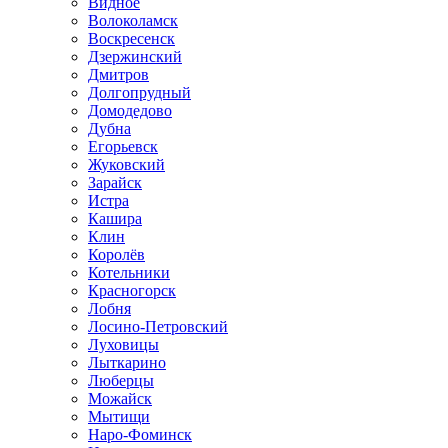
Видное
Волоколамск
Воскресенск
Дзержинский
Дмитров
Долгопрудный
Домодедово
Дубна
Егорьевск
Жуковский
Зарайск
Истра
Кашира
Клин
Королёв
Котельники
Красногорск
Лобня
Лосино-Петровский
Луховицы
Лыткарино
Люберцы
Можайск
Мытищи
Наро-Фоминск