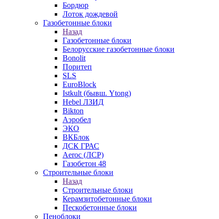
Бордюр
Лоток дождевой
Газобетонные блоки
Назад
Газобетонные блоки
Белорусские газобетонные блоки
Bonolit
Поритеп
SLS
EuroBlock
Istkult (бывш. Ytong)
Hebel ЛЗИД
Bikton
Аэробел
ЭКО
ВКБлок
ДСК ГРАС
Aeroc (ЛСР)
Газобетон 48
Строительные блоки
Назад
Строительные блоки
Керамзитобетонные блоки
Пескобетонные блоки
Пеноблоки