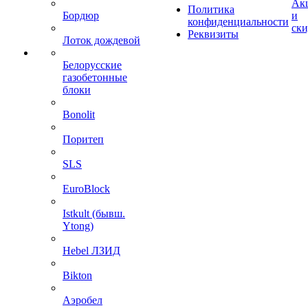
Ак
Политика
Бордюр
и
конфиденциальности
ск
Реквизиты
Лоток дождевой
Белорусские
газобетонные
блоки
Bonolit
Поритеп
SLS
EuroBlock
Istkult (бывш.
Ytong)
Hebel ЛЗИД
Bikton
Аэробел