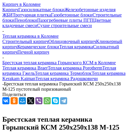
Кирпич в Коломне
Кирпич
Газосиликатные блоки
Железобетонные изделия
ЖБИ
Тротуарная плитка
Газобетонные блоки
Строительные
блоки
Пеноблоки
Пазогребневые плиты ПГП
Цветные
кладочные смеси
Сухие строительные смеси
-
Теплая керамика в Коломне
Строительный кирпич
Облицовочный кирпич
Клинкерный
кирпич
Керамические блоки
Теплая керамика
Силикатный
кирпич
Печной кирпич
-
Брестская теплая керамика Горынского КСМ в Коломне
Теплая керамика Braer
Теплая керамика Porotherm
Теплая
керамика Гжель
Теплая керамика Термоблок
Теплая керамика
Kerakam Kaiman
Теплая керамика Радошковичи
-
Брестская теплая керамика Горынский КСМ 250х250х138
М-125 пустотелый поризованный
Поделиться
Брестская теплая керамика
Горынский КСМ 250х250х138 М-125