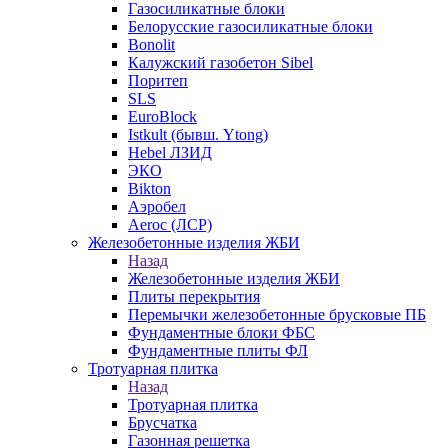
Газосиликатные блоки
Белорусские газосиликатные блоки
Bonolit
Калужский газобетон Sibel
Поритеп
SLS
EuroBlock
Istkult (бывш. Ytong)
Hebel ЛЗИД
ЭКО
Bikton
Аэробел
Aeroc (ЛСР)
Железобетонные изделия ЖБИ
Назад
Железобетонные изделия ЖБИ
Плиты перекрытия
Перемычки железобетонные брусковые ПБ
Фундаментные блоки ФБС
Фундаментные плиты ФЛ
Тротуарная плитка
Назад
Тротуарная плитка
Брусчатка
Газонная решетка