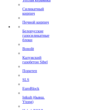
Теплая керамика
Силикатный
кирпич
Печной кирпич
Белорусские
газосиликатные
блоки
Bonolit
Калужский
газобетон Sibel
Поритеп
SLS
EuroBlock
Istkult (бывш.
Ytong)