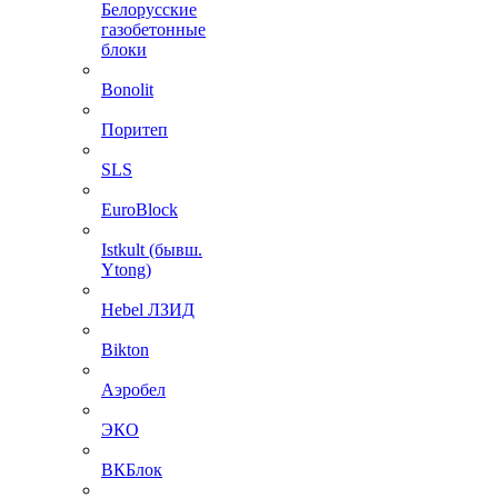
Белорусские
газобетонные
блоки
Bonolit
Поритеп
SLS
EuroBlock
Istkult (бывш.
Ytong)
Hebel ЛЗИД
Bikton
Аэробел
ЭКО
ВКБлок