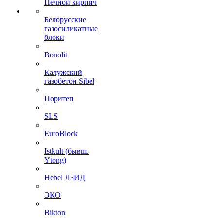
Печной кирпич
Белорусские
газосиликатные
блоки
Bonolit
Калужский
газобетон Sibel
Поритеп
SLS
EuroBlock
Istkult (бывш.
Ytong)
Hebel ЛЗИД
ЭКО
Bikton