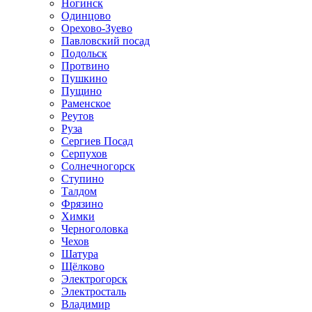
Ногинск
Одинцово
Орехово-Зуево
Павловский посад
Подольск
Протвино
Пушкино
Пущино
Раменское
Реутов
Руза
Сергиев Посад
Серпухов
Солнечногорск
Ступино
Талдом
Фрязино
Химки
Черноголовка
Чехов
Шатура
Щёлково
Электрогорск
Электросталь
Владимир