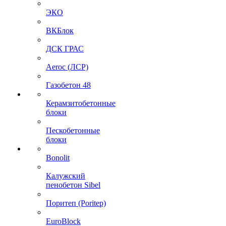
ЭКО
ВКБлок
ДСК ГРАС
Aeroc (ЛСР)
Газобетон 48
Керамзитобетонные
блоки
Пескобетонные
блоки
Bonolit
Калужский
пенобетон Sibel
Поритеп (Poritep)
EuroBlock