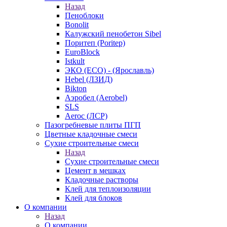
Назад
Пеноблоки
Bonolit
Калужский пенобетон Sibel
Поритеп (Poritep)
EuroBlock
Istkult
ЭКО (ECO) - (Ярославль)
Hebel (ЛЗИД)
Bikton
Аэробел (Aerobel)
SLS
Aeroc (ЛСР)
Пазогребневые плиты ПГП
Цветные кладочные смеси
Сухие строительные смеси
Назад
Сухие строительные смеси
Цемент в мешках
Кладочные растворы
Клей для теплоизоляции
Клей для блоков
О компании
Назад
О компании