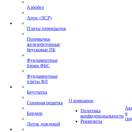
Аэробел
Aeroc (ЛСР)
Плиты перекрытия
Перемычки
железобетонные
брусковые ПБ
Фундаментные
блоки ФБС
Фундаментные
плиты ФЛ
Брусчатка
О компании
Газонная решетка
Ак
Политика
Бордюр
и
конфиденциальности
ск
Реквизиты
Лоток дождевой