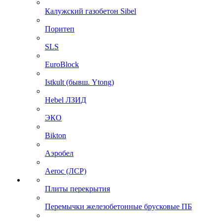
Калужский газобетон Sibel
Поритеп
SLS
EuroBlock
Istkult (бывш. Ytong)
Hebel ЛЗИД
ЭКО
Bikton
Аэробел
Aeroc (ЛСР)
Плиты перекрытия
Перемычки железобетонные брусковые ПБ