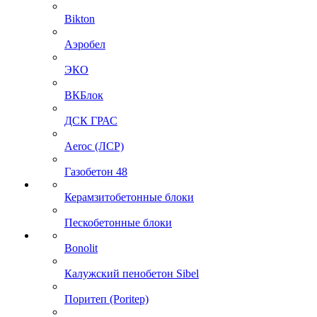
Bikton
Аэробел
ЭКО
ВКБлок
ДСК ГРАС
Aeroc (ЛСР)
Газобетон 48
Керамзитобетонные блоки
Пескобетонные блоки
Bonolit
Калужский пенобетон Sibel
Поритеп (Poritep)