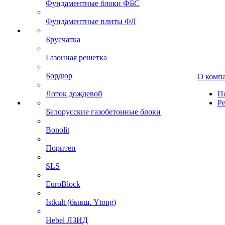
Фундаментные блоки ФБС
Фундаментные плиты ФЛ
Брусчатка
Газонная решетка
Бордюр
О комп
Лоток дождевой
П
Р
Белорусские газобетонные блоки
Bonolit
Поритеп
SLS
EuroBlock
Istkult (бывш. Ytong)
Hebel ЛЗИД