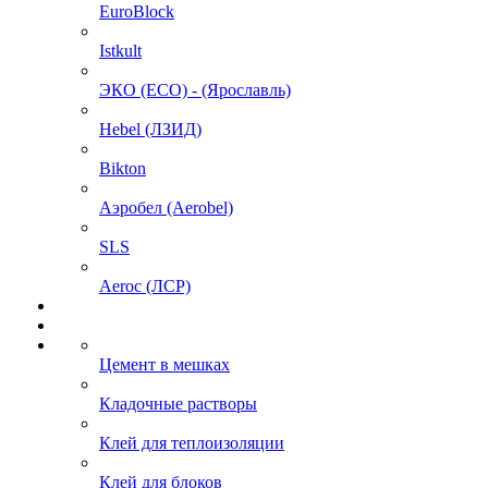
EuroBlock
Istkult
ЭКО (ECO) - (Ярославль)
Hebel (ЛЗИД)
Bikton
Аэробел (Aerobel)
SLS
Aeroc (ЛСР)
Цемент в мешках
Кладочные растворы
Клей для теплоизоляции
Клей для блоков