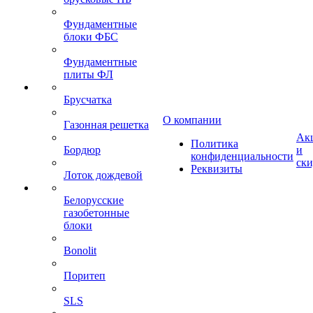
Фундаментные
блоки ФБС
Фундаментные
плиты ФЛ
Брусчатка
О компании
Газонная решетка
Ак
Политика
Бордюр
и
конфиденциальности
ск
Реквизиты
Лоток дождевой
Белорусские
газобетонные
блоки
Bonolit
Поритеп
SLS