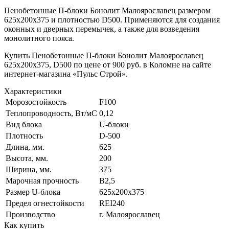
Пенобетонные П-блоки Бонолит Малоярославец размером
625х200х375 и плотностью D500. Применяются для создания
оконных и дверных перемычек, а также для возведения
монолитного пояса.
Купить Пенобетонные П-блоки Бонолит Малоярославец
625х200х375, D500 по цене от 900 руб. в Коломне на сайте
интернет-магазина «Пульс Строй».
Характеристики
Морозостойкость
F100
Теплопроводность, Вт/мC
0,12
Вид блока
U-блоки
Плотность
D-500
Длина, мм.
625
Высота, мм.
200
Ширина, мм.
375
Марочная прочность
В2,5
Размер U-блока
625x200x375
Предел огнестойкости
REI240
Производство
г. Малоярославец
Как купить