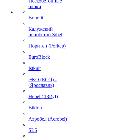
Пескобетонные
блоки
Bonolit
Калужский
пенобетон Sibel
Поритеп (Poritep)
EuroBlock
Istkult
ЭКО (ECO) -
(Ярославль)
Hebel (ЛЗИД)
Bikton
Аэробел (Aerobel)
SLS