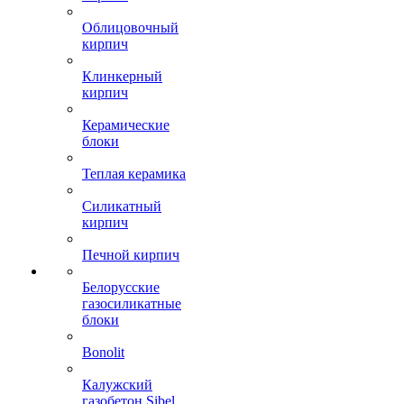
Облицовочный
кирпич
Клинкерный
кирпич
Керамические
блоки
Теплая керамика
Силикатный
кирпич
Печной кирпич
Белорусские
газосиликатные
блоки
Bonolit
Калужский
газобетон Sibel