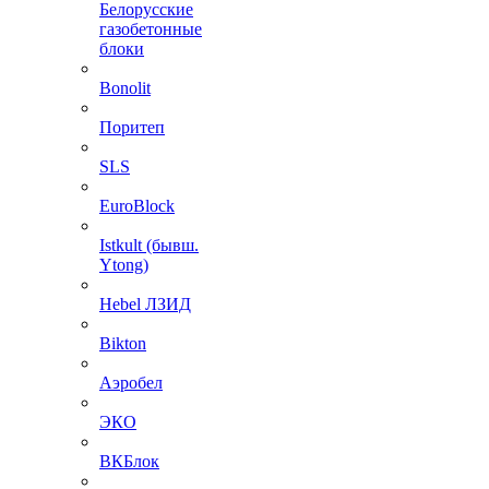
Белорусские
газобетонные
блоки
Bonolit
Поритеп
SLS
EuroBlock
Istkult (бывш.
Ytong)
Hebel ЛЗИД
Bikton
Аэробел
ЭКО
ВКБлок