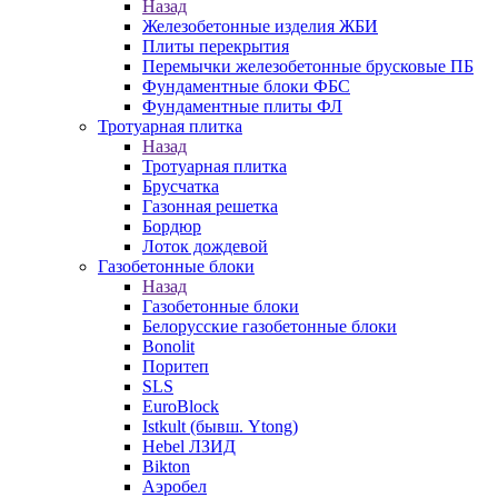
Назад
Железобетонные изделия ЖБИ
Плиты перекрытия
Перемычки железобетонные брусковые ПБ
Фундаментные блоки ФБС
Фундаментные плиты ФЛ
Тротуарная плитка
Назад
Тротуарная плитка
Брусчатка
Газонная решетка
Бордюр
Лоток дождевой
Газобетонные блоки
Назад
Газобетонные блоки
Белорусские газобетонные блоки
Bonolit
Поритеп
SLS
EuroBlock
Istkult (бывш. Ytong)
Hebel ЛЗИД
Bikton
Аэробел