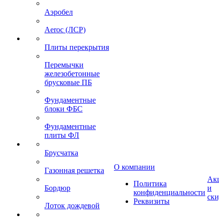
Аэробел
Aeroc (ЛСР)
Плиты перекрытия
Перемычки
железобетонные
брусковые ПБ
Фундаментные
блоки ФБС
Фундаментные
плиты ФЛ
Брусчатка
О компании
Газонная решетка
Ак
Политика
Бордюр
и
конфиденциальности
ск
Реквизиты
Лоток дождевой