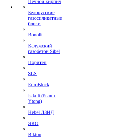
Печной кирпич
Белорусские
газосиликатные
блоки
Bonolit
Калужский
газобетон Sibel
Поритеп
SLS
EuroBlock
Istkult (бывш.
Ytong)
Hebel ЛЗИД
ЭКО
Bikton