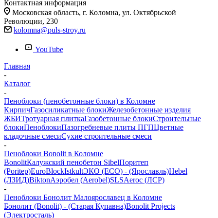
Контактная информация
Московская область, г. Коломна, ул. Октябрьской
Революции, 230
kolomna@puls-stroy.ru
YouTube
Главная
-
Каталог
-
Пеноблоки (пенобетонные блоки) в Коломне
Кирпич
Газосиликатные блоки
Железобетонные изделия
ЖБИ
Тротуарная плитка
Газобетонные блоки
Строительные
блоки
Пеноблоки
Пазогребневые плиты ПГП
Цветные
кладочные смеси
Сухие строительные смеси
-
Пеноблоки Bonolit в Коломне
Bonolit
Калужский пенобетон Sibel
Поритеп
(Poritep)
EuroBlock
Istkult
ЭКО (ECO) - (Ярославль)
Hebel
(ЛЗИД)
Bikton
Аэробел (Aerobel)
SLS
Aeroc (ЛСР)
-
Пеноблоки Бонолит Малоярославец в Коломне
Бонолит (Bonolit) - (Старая Купавна)
Bonolit Projects
(Электросталь)