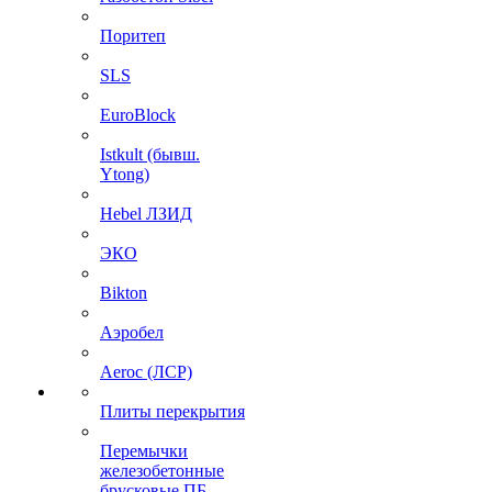
Поритеп
SLS
EuroBlock
Istkult (бывш.
Ytong)
Hebel ЛЗИД
ЭКО
Bikton
Аэробел
Aeroc (ЛСР)
Плиты перекрытия
Перемычки
железобетонные
брусковые ПБ