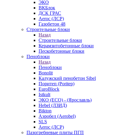
ЭКО
ВКБлок
ДСК ГРАС
Aeroc (ЛСР)
Газобетон 48
Строительные блоки
Назад
Строительные блоки
Керамзитобетонные блоки
Пескобетонные блоки
Пеноблоки
Назад
Пеноблоки
Bonolit
Калужский пенобетон Sibel
Поритеп (Poritep)
EuroBlock
Istkult
ЭКО (ECO) - (Ярославль)
Hebel (ЛЗИД)
Bikton
Аэробел (Aerobel)
SLS
Aeroc (ЛСР)
Пазогребневые плиты ПГП