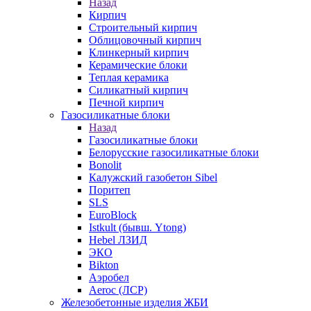
Назад
Кирпич
Строительный кирпич
Облицовочный кирпич
Клинкерный кирпич
Керамические блоки
Теплая керамика
Силикатный кирпич
Печной кирпич
Газосиликатные блоки
Назад
Газосиликатные блоки
Белорусские газосиликатные блоки
Bonolit
Калужский газобетон Sibel
Поритеп
SLS
EuroBlock
Istkult (бывш. Ytong)
Hebel ЛЗИД
ЭКО
Bikton
Аэробел
Aeroc (ЛСР)
Железобетонные изделия ЖБИ