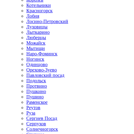
Котельники
Красногорск
Лобня
Лосино-Петровский
Луховицы
Лыткарино
Люберцы
Можайск
Мытищи
Наро-Фоминск
Ногинск
Одинцово
Орехово-Зуево
Павловский посад
Подольск
Протвино
Пушкино
Пущино
Раменское
Реутов
Руза
Сергиев Посад
Серпухов
Солнечногорск