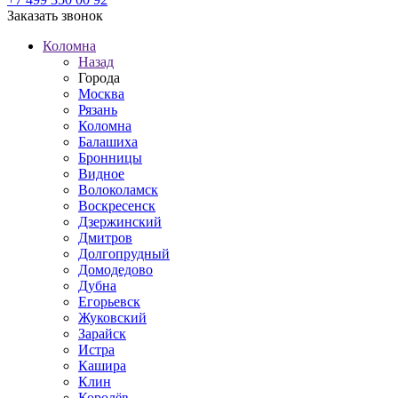
Заказать звонок
Коломна
Назад
Города
Москва
Рязань
Коломна
Балашиха
Бронницы
Видное
Волоколамск
Воскресенск
Дзержинский
Дмитров
Долгопрудный
Домодедово
Дубна
Егорьевск
Жуковский
Зарайск
Истра
Кашира
Клин
Королёв