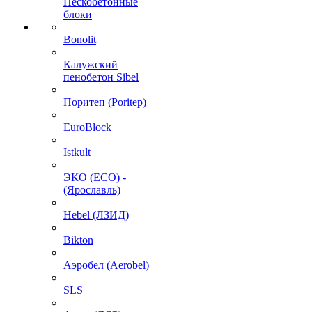
Пескобетонные
блоки
Bonolit
Калужский
пенобетон Sibel
Поритеп (Poritep)
EuroBlock
Istkult
ЭКО (ECO) -
(Ярославль)
Hebel (ЛЗИД)
Bikton
Аэробел (Aerobel)
SLS