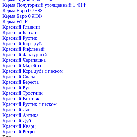
Керма Полуторный утолщенный 1,4НФ
Керма Евро 0,7НФ
Керма Евро 0,9НФ
Керма WDF
Красный Гладкий
Красный Бархат
Красный Рустик
Красный Кора дуба
Красный Рифленый
Красный Фактурный
Красный Черепашка
Красный Мадейра
Красный Кора дуба с песком
Красный Скала
Красный Береста
Красный Руст
Красный Тростник
Красный Винтаж
Красный Рустик с песком
Красный Лава
Красный Антика
Красный Дуб
Красный Кварц
Красный Ретро