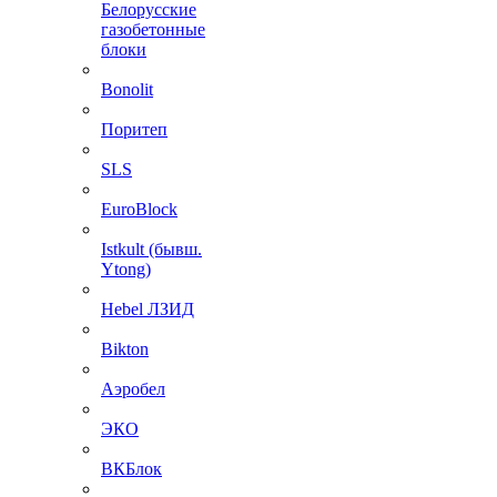
Белорусские
газобетонные
блоки
Bonolit
Поритеп
SLS
EuroBlock
Istkult (бывш.
Ytong)
Hebel ЛЗИД
Bikton
Аэробел
ЭКО
ВКБлок