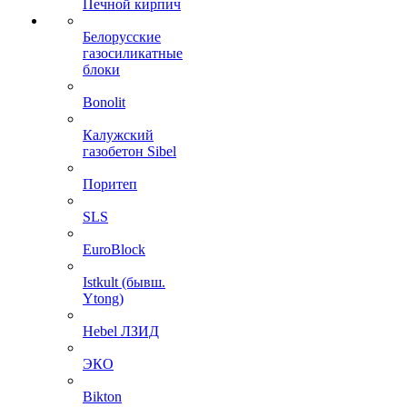
Печной кирпич
Белорусские
газосиликатные
блоки
Bonolit
Калужский
газобетон Sibel
Поритеп
SLS
EuroBlock
Istkult (бывш.
Ytong)
Hebel ЛЗИД
ЭКО
Bikton