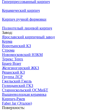
Гиперпрессованный кирпич
Керамический кирпич
Кирпич ручной формовки
Полнотелый лицевой кирпич
Завод:
Ярославский кирпичный завод
Керма
Воротынский КЗ
Строма
Новомосковский НЗКМ
Терекс Terex
Браер Braer
Железногорский ЖКЗ
Рязанский КЗ
Группа ЛСР
Гжельский Гжель
Голицынский ГКЗ
Старооскольский ОСМиБТ
Вышневолоцкая керамика
Кирпич-Ржев
Faber Jar (Эталон)
Поверхность: