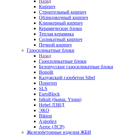
Назад
Кирпич
Строительный кирпич
Облицовочный кирпич
Клинкерный кирпич
Керамические блоки
Теплая керамика
Силикатный кирпич
Печной кирпич
Газосиликатные блоки
Назад
Газосиликатные блоки
Белорусские газосиликатные блоки
Bonolit
Калужский газобетон Sibel
Поритеп
SLS
EuroBlock
Istkult (бывш. Ytong)
Hebel ЛЗИД
ЭКО
Bikton
Аэробел
Aeroc (ЛСР)
Железобетонные изделия ЖБИ