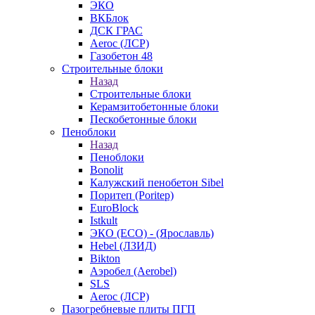
ЭКО
ВКБлок
ДСК ГРАС
Aeroc (ЛСР)
Газобетон 48
Строительные блоки
Назад
Строительные блоки
Керамзитобетонные блоки
Пескобетонные блоки
Пеноблоки
Назад
Пеноблоки
Bonolit
Калужский пенобетон Sibel
Поритеп (Poritep)
EuroBlock
Istkult
ЭКО (ECO) - (Ярославль)
Hebel (ЛЗИД)
Bikton
Аэробел (Aerobel)
SLS
Aeroc (ЛСР)
Пазогребневые плиты ПГП