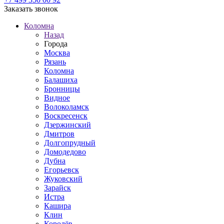
Заказать звонок
Коломна
Назад
Города
Москва
Рязань
Коломна
Балашиха
Бронницы
Видное
Волоколамск
Воскресенск
Дзержинский
Дмитров
Долгопрудный
Домодедово
Дубна
Егорьевск
Жуковский
Зарайск
Истра
Кашира
Клин
Королёв