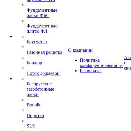
Фундаментные
блоки ФБС
Фундаментные
плиты ФЛ
Брусчатка
О компании
Газонная решетка
Ак
Политика
Бордюр
и
конфиденциальности
ск
Реквизиты
Лоток дождевой
Белорусские
газобетонные
блоки
Bonolit
Поритеп
SLS