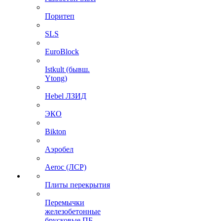
Поритеп
SLS
EuroBlock
Istkult (бывш.
Ytong)
Hebel ЛЗИД
ЭКО
Bikton
Аэробел
Aeroc (ЛСР)
Плиты перекрытия
Перемычки
железобетонные
брусковые ПБ