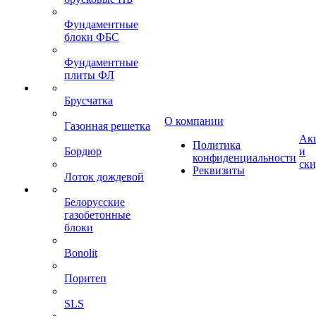
Фундаментные
блоки ФБС
Фундаментные
плиты ФЛ
Брусчатка
О компании
Газонная решетка
Ак
Политика
Бордюр
и
конфиденциальности
ск
Реквизиты
Лоток дождевой
Белорусские
газобетонные
блоки
Bonolit
Поритеп
SLS