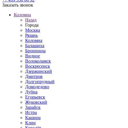
Заказать звонок
Коломна
Назад
Города
Москва
Рязань
Коломна
Балашиха
Бронницы
Видное
Волоколамск
Воскресенск
Дзержинский
Дмитров
Долгопрудный
Домодедово
Дубна
Егорьевск
Жуковский
Зарайск
Истра
Кашира
Клин
Королёв