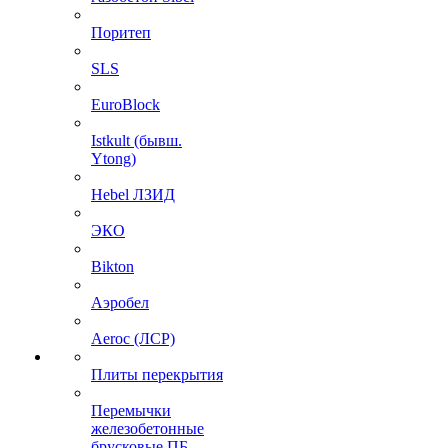
Поритеп
SLS
EuroBlock
Istkult (бывш.
Ytong)
Hebel ЛЗИД
ЭКО
Bikton
Аэробел
Aeroc (ЛСР)
Плиты перекрытия
Перемычки
железобетонные
брусковые ПБ