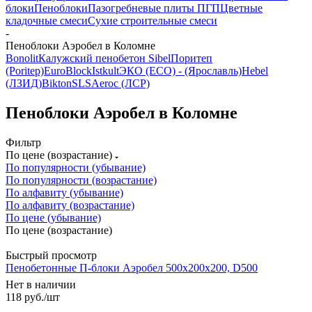
блоки
Пеноблоки
Пазогребневые плиты ПГП
Цветные
кладочные смеси
Сухие строительные смеси
-
Пеноблоки Аэробел в Коломне
Bonolit
Калужский пенобетон Sibel
Поритеп
(Poritep)
EuroBlock
Istkult
ЭКО (ECO) - (Ярославль)
Hebel
(ЛЗИД)
Bikton
SLS
Aeroc (ЛСР)
Пеноблоки Аэробел в Коломне
Фильтр
По цене (возрастание)
По популярности (убывание)
По популярности (возрастание)
По алфавиту (убывание)
По алфавиту (возрастание)
По цене (убывание)
По цене (возрастание)
Быстрый просмотр
Пенобетонные П-блоки Аэробел 500х200х200, D500
Нет в наличии
118
руб.
/шт