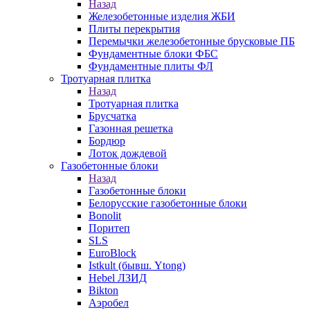
Назад
Железобетонные изделия ЖБИ
Плиты перекрытия
Перемычки железобетонные брусковые ПБ
Фундаментные блоки ФБС
Фундаментные плиты ФЛ
Тротуарная плитка
Назад
Тротуарная плитка
Брусчатка
Газонная решетка
Бордюр
Лоток дождевой
Газобетонные блоки
Назад
Газобетонные блоки
Белорусские газобетонные блоки
Bonolit
Поритеп
SLS
EuroBlock
Istkult (бывш. Ytong)
Hebel ЛЗИД
Bikton
Аэробел