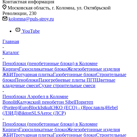
Контактная информация
Московская область, г. Коломна, ул. Октябрьской
Революции, 230
kolomna@puls-stroy.ru
YouTube
Главная
-
Каталог
-
Пеноблоки (пенобетонные блоки) в Коломне
Кирпич
Газосиликатные блоки
Железобетонные изделия
ЖБИ
Тротуарная плитка
Газобетонные блоки
Строительные
блоки
Пеноблоки
Пазогребневые плиты ПГП
Цветные
кладочные смеси
Сухие строительные смеси
-
Пеноблоки Аэробел в Коломне
Bonolit
Калужский пенобетон Sibel
Поритеп
(Poritep)
EuroBlock
Istkult
ЭКО (ECO) - (Ярославль)
Hebel
(ЛЗИД)
Bikton
SLS
Aeroc (ЛСР)
-
Пеноблоки (пенобетонные блоки) в Коломне
Кирпич
Газосиликатные блоки
Железобетонные изделия
ЖБИ
Тротуарная плитка
Газобетонные блоки
Строительные