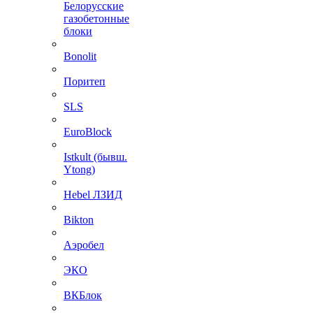
Белорусские
газобетонные
блоки
Bonolit
Поритеп
SLS
EuroBlock
Istkult (бывш.
Ytong)
Hebel ЛЗИД
Bikton
Аэробел
ЭКО
ВКБлок