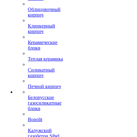
Облицовочный
кирпич
Клинкерный
кирпич
Керамические
блоки
Теплая керамика
Силикатный
кирпич
Печной кирпич
Белорусские
газосиликатные
блоки
Bonolit
Калужский
газобетон Sibel