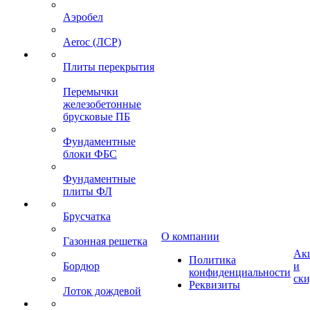
Аэробел
Aeroc (ЛСР)
Плиты перекрытия
Перемычки
железобетонные
брусковые ПБ
Фундаментные
блоки ФБС
Фундаментные
плиты ФЛ
Брусчатка
О компании
Газонная решетка
Ак
Политика
Бордюр
и
конфиденциальности
ск
Реквизиты
Лоток дождевой