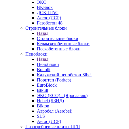
ЭКО
ВКБлок
ДСК ГРАС
Aeroc (ЛСР)
Газобетон 48
Строительные блоки
Назад
Строительные блоки
Керамзитобетонные блоки
Пескобетонные блоки
Пеноблоки
Назад
Пеноблоки
Bonolit
Калужский пенобетон Sibel
Поритеп (Poritep)
EuroBlock
Istkult
ЭКО (ECO) - (Ярославль)
Hebel (ЛЗИД)
Bikton
Аэробел (Aerobel)
SLS
Aeroc (ЛСР)
Пазогребневые плиты ПГП