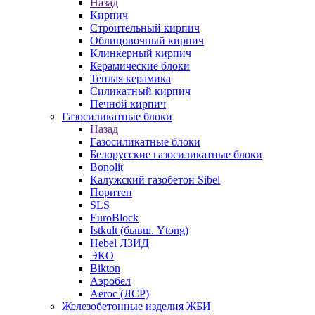
Назад
Кирпич
Строительный кирпич
Облицовочный кирпич
Клинкерный кирпич
Керамические блоки
Теплая керамика
Силикатный кирпич
Печной кирпич
Газосиликатные блоки
Назад
Газосиликатные блоки
Белорусские газосиликатные блоки
Bonolit
Калужский газобетон Sibel
Поритеп
SLS
EuroBlock
Istkult (бывш. Ytong)
Hebel ЛЗИД
ЭКО
Bikton
Аэробел
Aeroc (ЛСР)
Железобетонные изделия ЖБИ