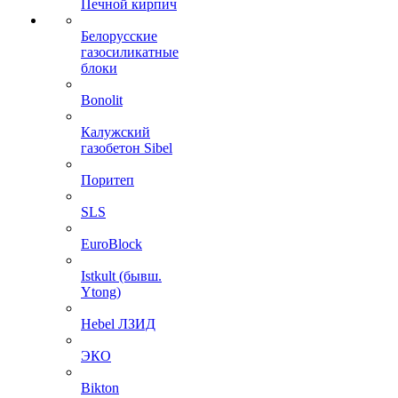
Печной кирпич
Белорусские
газосиликатные
блоки
Bonolit
Калужский
газобетон Sibel
Поритеп
SLS
EuroBlock
Istkult (бывш.
Ytong)
Hebel ЛЗИД
ЭКО
Bikton