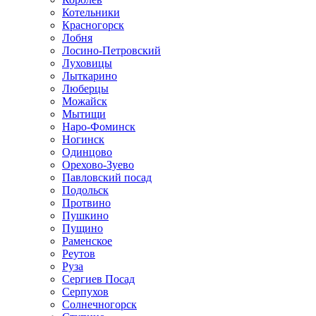
Котельники
Красногорск
Лобня
Лосино-Петровский
Луховицы
Лыткарино
Люберцы
Можайск
Мытищи
Наро-Фоминск
Ногинск
Одинцово
Орехово-Зуево
Павловский посад
Подольск
Протвино
Пушкино
Пущино
Раменское
Реутов
Руза
Сергиев Посад
Серпухов
Солнечногорск