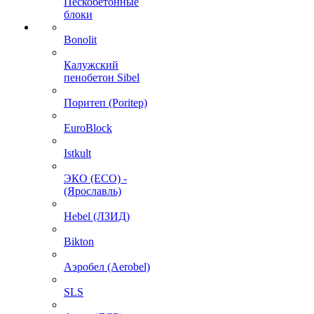
Пескобетонные
блоки
Bonolit
Калужский
пенобетон Sibel
Поритеп (Poritep)
EuroBlock
Istkult
ЭКО (ECO) -
(Ярославль)
Hebel (ЛЗИД)
Bikton
Аэробел (Aerobel)
SLS