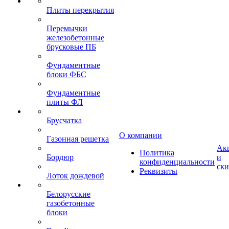
Плиты перекрытия
Перемычки
железобетонные
брусковые ПБ
Фундаментные
блоки ФБС
Фундаментные
плиты ФЛ
Брусчатка
О компании
Газонная решетка
Ак
Политика
Бордюр
и
конфиденциальности
ск
Реквизиты
Лоток дождевой
Белорусские
газобетонные
блоки