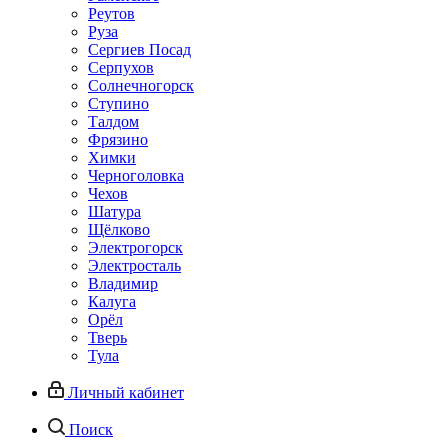
Реутов
Руза
Сергиев Посад
Серпухов
Солнечногорск
Ступино
Талдом
Фрязино
Химки
Черноголовка
Чехов
Шатура
Щёлково
Электрогорск
Электросталь
Владимир
Калуга
Орёл
Тверь
Тула
Личный кабинет
Поиск