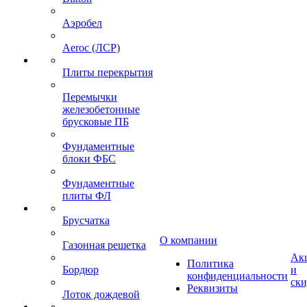
Аэробел
Aeroc (ЛСР)
Плиты перекрытия
Перемычки
железобетонные
брусковые ПБ
Фундаментные
блоки ФБС
Фундаментные
плиты ФЛ
Брусчатка
О компании
Газонная решетка
Ак
Политика
Бордюр
и
конфиденциальности
ск
Реквизиты
Лоток дождевой