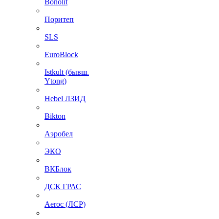
Bonolit
Поритеп
SLS
EuroBlock
Istkult (бывш.
Ytong)
Hebel ЛЗИД
Bikton
Аэробел
ЭКО
ВКБлок
ДСК ГРАС
Aeroc (ЛСР)