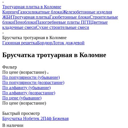
-
Тротуарная плитка в Коломне
Кирпич
Газосиликатные блоки
Железобетонные изделия
ЖБИ
Тротуарная плитка
Газобетонные блоки
Строительные
блоки
Пеноблоки
Пазогребневые плиты ПГП
Цветные
кладочные смеси
Сухие строительные смеси
-
Брусчатка тротуарная в Коломне
Газонная решетка
Бордюр
Лоток дождевой
Брусчатка тротуарная в Коломне
Фильтр
По цене (возрастание)
По популярности (убывание)
По популярности (возрастание)
По алфавиту (убывание)
По алфавиту (возрастание)
По цене (убывание)
По цене (возрастание)
Быстрый просмотр
Брусчатка Нобетек 2П4ф Бежевая
В наличии