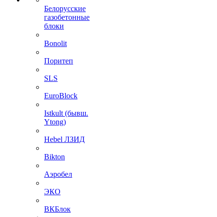
Белорусские
газобетонные
блоки
Bonolit
Поритеп
SLS
EuroBlock
Istkult (бывш.
Ytong)
Hebel ЛЗИД
Bikton
Аэробел
ЭКО
ВКБлок