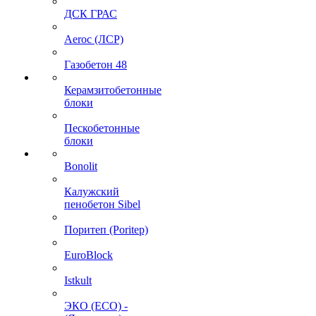
ДСК ГРАС
Aeroc (ЛСР)
Газобетон 48
Керамзитобетонные
блоки
Пескобетонные
блоки
Bonolit
Калужский
пенобетон Sibel
Поритеп (Poritep)
EuroBlock
Istkult
ЭКО (ECO) -