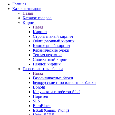
Главная
Каталог товаров
Назад
Каталог товаров
Кирпич
Назад
Кирпич
Строительный кирпич
Облицовочный кирпич
Клинкерный кирпич
Керамические блоки
Теплая керамика
Силикатный кирпич
Печной кирпич
Газосиликатные блоки
Назад
Газосиликатные блоки
Белорусские газосиликатные блоки
Bonolit
Калужский газобетон Sibel
Поритеп
SLS
EuroBlock
Istkult (бывш. Ytong)
Hebel ЛЗИД