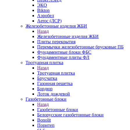
ЭКО
Bikton
Аэробел
Aeroc (ЛСР)
Железобетонные изделия ЖБИ
Назад
Железобетонные изделия ЖБИ
Плиты перекрытия
Перемычки железобетонные брусковые ПБ
Фундаментные блоки ФБС
Фундаментные плиты ФЛ
Тротуарная плитка
Назад
Тротуарная плитка
Брусчатка
Газонная решетка
Бордюр
Лоток дождевой
Газобетонные блоки
Назад
Газобетонные блоки
Белорусские газобетонные блоки
Bonolit
Поритеп