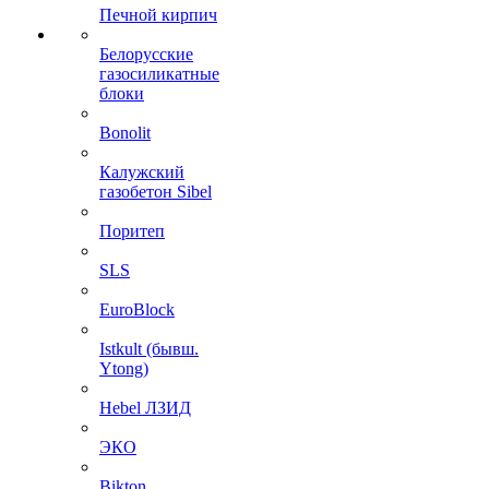
Печной кирпич
Белорусские
газосиликатные
блоки
Bonolit
Калужский
газобетон Sibel
Поритеп
SLS
EuroBlock
Istkult (бывш.
Ytong)
Hebel ЛЗИД
ЭКО
Bikton