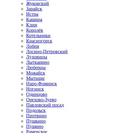
Жуковский
Зарайск
Истра
Кашира
Клин
Королёв
Котельники
Красногорск
Лобня
Лосино-Петровский
Луховицы
Лыткарино
Люберцы
Можайск
Мытищи
Наро-Фоминск
Ногинск
Одинцово
Орехово-Зуево
Павловский посад
Подольск
Протвино
Пушкино
Пущино
Раменское