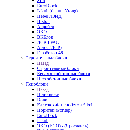
SLS
EuroBlock
Istkult (бывш. Ytong)
Hebel ЛЗИД
Bikton
Аэробел
ЭКО
ВКБлок
ДСК ГРАС
Aeroc (ЛСР)
Газобетон 48
Строительные блоки
Назад
Строительные блоки
Керамзитобетонные блоки
Пескобетонные блоки
Пеноблоки
Назад
Пеноблоки
Bonolit
Калужский пенобетон Sibel
Поритеп (Poritep)
EuroBlock
Istkult
ЭКО (ECO) - (Ярославль)