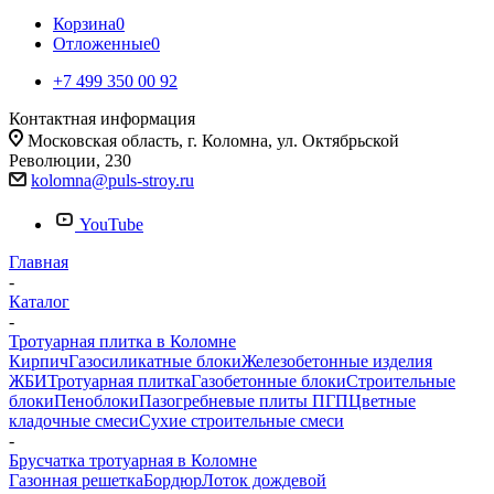
Корзина
0
Отложенные
0
+7 499 350 00 92
Контактная информация
Московская область, г. Коломна, ул. Октябрьской
Революции, 230
kolomna@puls-stroy.ru
YouTube
Главная
-
Каталог
-
Тротуарная плитка в Коломне
Кирпич
Газосиликатные блоки
Железобетонные изделия
ЖБИ
Тротуарная плитка
Газобетонные блоки
Строительные
блоки
Пеноблоки
Пазогребневые плиты ПГП
Цветные
кладочные смеси
Сухие строительные смеси
-
Брусчатка тротуарная в Коломне
Газонная решетка
Бордюр
Лоток дождевой