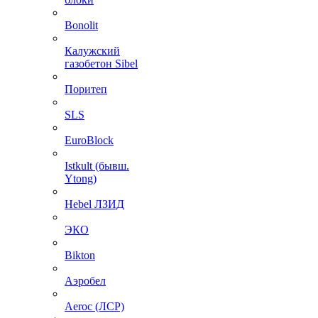
Bonolit
Калужский
газобетон Sibel
Поритеп
SLS
EuroBlock
Istkult (бывш.
Ytong)
Hebel ЛЗИД
ЭКО
Bikton
Аэробел
Aeroc (ЛСР)