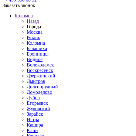
Заказать звонок
Коломна
Назад
Города
Москва
Рязань
Коломна
Балашиха
Бронницы
Видное
Волоколамск
Воскресенск
Дзержинский
Дмитров
Долгопрудный
Домодедово
Дубна
Егорьевск
Жуковский
Зарайск
Истра
Кашира
Клин
Королёв