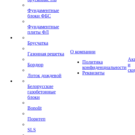
Фундаментные
блоки ФБС
Фундаментные
плиты ФЛ
Брусчатка
О компании
Газонная решетка
Ак
Политика
Бордюр
и
конфиденциальности
ск
Реквизиты
Лоток дождевой
Белорусские
газобетонные
блоки
Bonolit
Поритеп
SLS