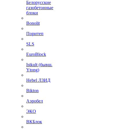
Белорусские
газобетонные
блоки
Bonolit
Поритеп
SLS
EuroBlock
Istkult (бывш.
Ytong)
Hebel ЛЗИД
Bikton
Аэробел
ЭКО
ВКБлок