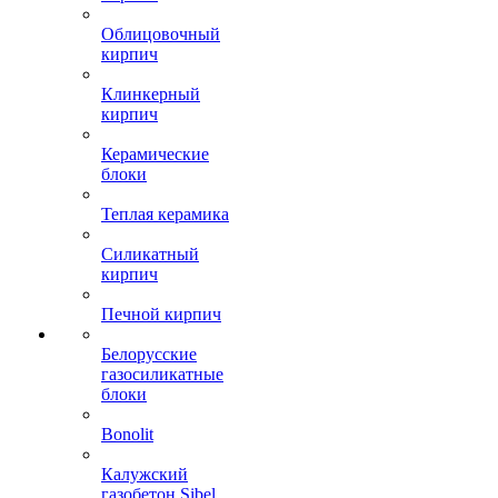
Облицовочный
кирпич
Клинкерный
кирпич
Керамические
блоки
Теплая керамика
Силикатный
кирпич
Печной кирпич
Белорусские
газосиликатные
блоки
Bonolit
Калужский
газобетон Sibel