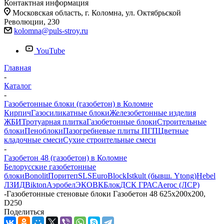
Контактная информация
Московская область, г. Коломна, ул. Октябрьской
Революции, 230
kolomna@puls-stroy.ru
YouTube
Главная
-
Каталог
-
Газобетонные блоки (газобетон) в Коломне
Кирпич
Газосиликатные блоки
Железобетонные изделия
ЖБИ
Тротуарная плитка
Газобетонные блоки
Строительные
блоки
Пеноблоки
Пазогребневые плиты ПГП
Цветные
кладочные смеси
Сухие строительные смеси
-
Газобетон 48 (газобетон) в Коломне
Белорусские газобетонные
блоки
Bonolit
Поритеп
SLS
EuroBlock
Istkult (бывш. Ytong)
Hebel
ЛЗИД
Bikton
Аэробел
ЭКО
ВКБлок
ДСК ГРАС
Aeroc (ЛСР)
-
Газобетонные стеновые блоки Газобетон 48 625x200x200,
D250
Поделиться