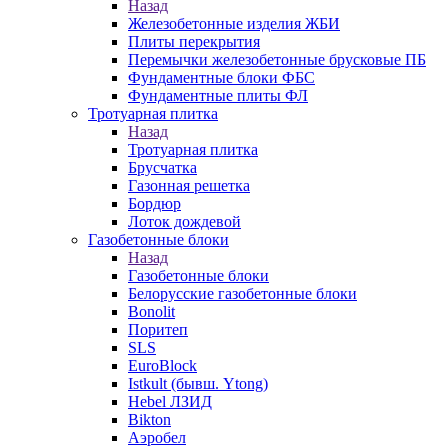
Назад
Железобетонные изделия ЖБИ
Плиты перекрытия
Перемычки железобетонные брусковые ПБ
Фундаментные блоки ФБС
Фундаментные плиты ФЛ
Тротуарная плитка
Назад
Тротуарная плитка
Брусчатка
Газонная решетка
Бордюр
Лоток дождевой
Газобетонные блоки
Назад
Газобетонные блоки
Белорусские газобетонные блоки
Bonolit
Поритеп
SLS
EuroBlock
Istkult (бывш. Ytong)
Hebel ЛЗИД
Bikton
Аэробел