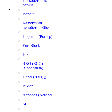
Пескобетонные
блоки
Bonolit
Калужский
пенобетон Sibel
Поритеп (Poritep)
EuroBlock
Istkult
ЭКО (ECO) -
(Ярославль)
Hebel (ЛЗИД)
Bikton
Аэробел (Aerobel)
SLS