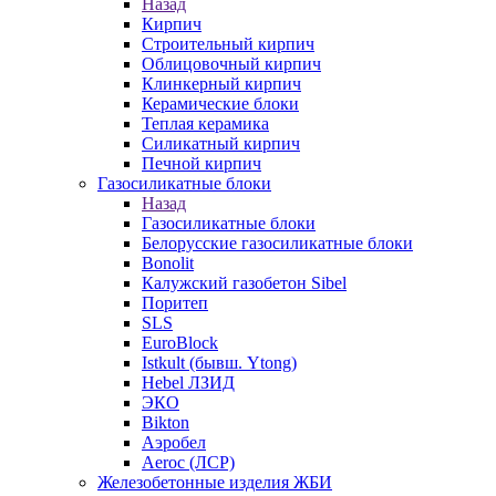
Назад
Кирпич
Строительный кирпич
Облицовочный кирпич
Клинкерный кирпич
Керамические блоки
Теплая керамика
Силикатный кирпич
Печной кирпич
Газосиликатные блоки
Назад
Газосиликатные блоки
Белорусские газосиликатные блоки
Bonolit
Калужский газобетон Sibel
Поритеп
SLS
EuroBlock
Istkult (бывш. Ytong)
Hebel ЛЗИД
ЭКО
Bikton
Аэробел
Aeroc (ЛСР)
Железобетонные изделия ЖБИ