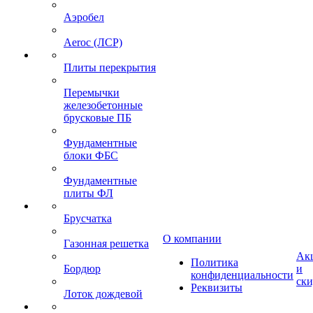
Аэробел
Aeroc (ЛСР)
Плиты перекрытия
Перемычки
железобетонные
брусковые ПБ
Фундаментные
блоки ФБС
Фундаментные
плиты ФЛ
Брусчатка
О компании
Газонная решетка
Ак
Политика
Бордюр
и
конфиденциальности
ск
Реквизиты
Лоток дождевой