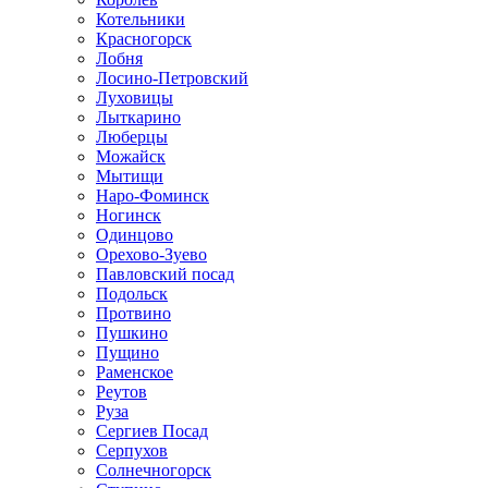
Котельники
Красногорск
Лобня
Лосино-Петровский
Луховицы
Лыткарино
Люберцы
Можайск
Мытищи
Наро-Фоминск
Ногинск
Одинцово
Орехово-Зуево
Павловский посад
Подольск
Протвино
Пушкино
Пущино
Раменское
Реутов
Руза
Сергиев Посад
Серпухов
Солнечногорск