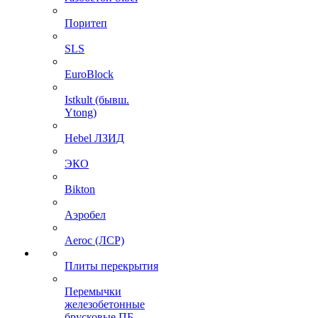
Поритеп
SLS
EuroBlock
Istkult (бывш.
Ytong)
Hebel ЛЗИД
ЭКО
Bikton
Аэробел
Aeroc (ЛСР)
Плиты перекрытия
Перемычки
железобетонные
брусковые ПБ