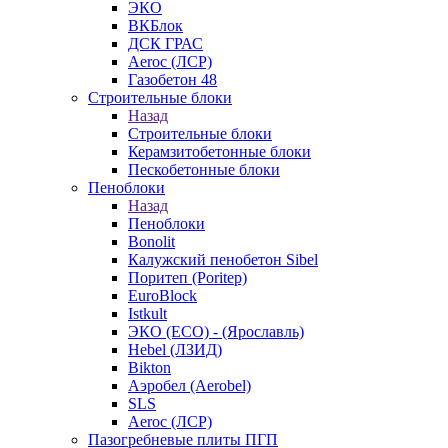
ЭКО
ВКБлок
ДСК ГРАС
Aeroc (ЛСР)
Газобетон 48
Строительные блоки
Назад
Строительные блоки
Керамзитобетонные блоки
Пескобетонные блоки
Пеноблоки
Назад
Пеноблоки
Bonolit
Калужский пенобетон Sibel
Поритеп (Poritep)
EuroBlock
Istkult
ЭКО (ECO) - (Ярославль)
Hebel (ЛЗИД)
Bikton
Аэробел (Aerobel)
SLS
Aeroc (ЛСР)
Пазогребневые плиты ПГП