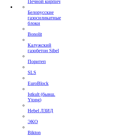
Печной кирпич
Белорусские
газосиликатные
блоки
Bonolit
Калужский
газобетон Sibel
Поритеп
SLS
EuroBlock
Istkult (бывш.
Ytong)
Hebel ЛЗИД
ЭКО
Bikton