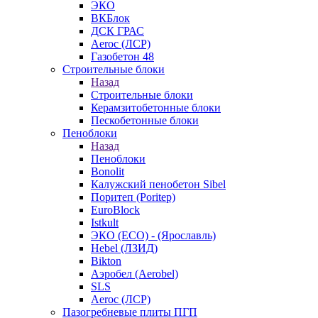
ЭКО
ВКБлок
ДСК ГРАС
Aeroc (ЛСР)
Газобетон 48
Строительные блоки
Назад
Строительные блоки
Керамзитобетонные блоки
Пескобетонные блоки
Пеноблоки
Назад
Пеноблоки
Bonolit
Калужский пенобетон Sibel
Поритеп (Poritep)
EuroBlock
Istkult
ЭКО (ECO) - (Ярославль)
Hebel (ЛЗИД)
Bikton
Аэробел (Aerobel)
SLS
Aeroc (ЛСР)
Пазогребневые плиты ПГП