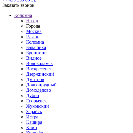
Заказать звонок
Коломна
Назад
Города
Москва
Рязань
Коломна
Балашиха
Бронницы
Видное
Волоколамск
Воскресенск
Дзержинский
Дмитров
Долгопрудный
Домодедово
Дубна
Егорьевск
Жуковский
Зарайск
Истра
Кашира
Клин
Королёв