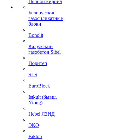
Печной кирпич
Белорусские
газосиликатные
блоки
Bonolit
Калужский
газобетон Sibel
Поритеп
SLS
EuroBlock
Istkult (бывш.
Ytong)
Hebel ЛЗИД
ЭКО
Bikton