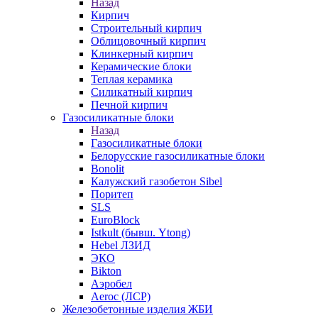
Назад
Кирпич
Строительный кирпич
Облицовочный кирпич
Клинкерный кирпич
Керамические блоки
Теплая керамика
Силикатный кирпич
Печной кирпич
Газосиликатные блоки
Назад
Газосиликатные блоки
Белорусские газосиликатные блоки
Bonolit
Калужский газобетон Sibel
Поритеп
SLS
EuroBlock
Istkult (бывш. Ytong)
Hebel ЛЗИД
ЭКО
Bikton
Аэробел
Aeroc (ЛСР)
Железобетонные изделия ЖБИ