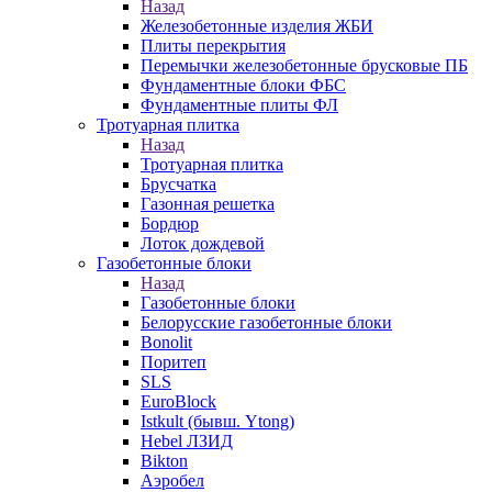
Назад
Железобетонные изделия ЖБИ
Плиты перекрытия
Перемычки железобетонные брусковые ПБ
Фундаментные блоки ФБС
Фундаментные плиты ФЛ
Тротуарная плитка
Назад
Тротуарная плитка
Брусчатка
Газонная решетка
Бордюр
Лоток дождевой
Газобетонные блоки
Назад
Газобетонные блоки
Белорусские газобетонные блоки
Bonolit
Поритеп
SLS
EuroBlock
Istkult (бывш. Ytong)
Hebel ЛЗИД
Bikton
Аэробел