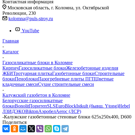
Контактная информация
Московская область, г. Коломна, ул. Октябрьской
Революции, 230
kolomna@puls-stroy.ru
YouTube
Главная
-
Каталог
-
Газосиликатные блоки в Коломне
Кирпич
Газосиликатные блоки
Железобетонные изделия
ЖБИ
Тротуарная плитка
Газобетонные блоки
Строительные
блоки
Пеноблоки
Пазогребневые плиты ПГП
Цветные
кладочные смеси
Сухие строительные смеси
-
Калужский газобетон в Коломне
Белорусские газосиликатные
блоки
Bonolit
Поритеп
SLS
EuroBlock
Istkult (бывш. Ytong)
Hebel
ЛЗИД
ЭКО
Bikton
Аэробел
Aeroc (ЛСР)
-
Калужские газобетонные стеновые блоки 625x250x400, D600
Поделиться