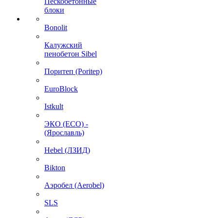
Пескобетонные
блоки
Bonolit
Калужский
пенобетон Sibel
Поритеп (Poritep)
EuroBlock
Istkult
ЭКО (ECO) -
(Ярославль)
Hebel (ЛЗИД)
Bikton
Аэробел (Aerobel)
SLS