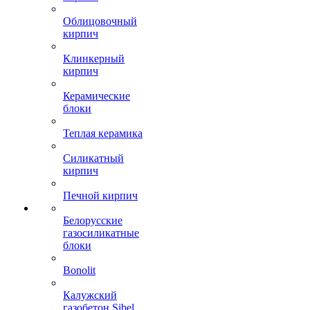
Облицовочный
кирпич
Клинкерный
кирпич
Керамические
блоки
Теплая керамика
Силикатный
кирпич
Печной кирпич
Белорусские
газосиликатные
блоки
Bonolit
Калужский
газобетон Sibel