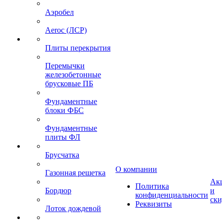
Аэробел
Aeroc (ЛСР)
Плиты перекрытия
Перемычки
железобетонные
брусковые ПБ
Фундаментные
блоки ФБС
Фундаментные
плиты ФЛ
Брусчатка
О компании
Газонная решетка
Ак
Политика
Бордюр
и
конфиденциальности
ск
Реквизиты
Лоток дождевой