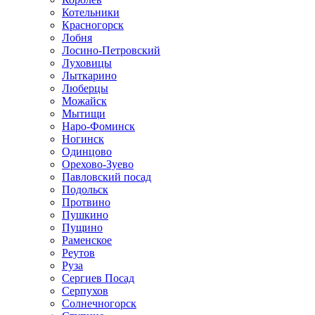
Котельники
Красногорск
Лобня
Лосино-Петровский
Луховицы
Лыткарино
Люберцы
Можайск
Мытищи
Наро-Фоминск
Ногинск
Одинцово
Орехово-Зуево
Павловский посад
Подольск
Протвино
Пушкино
Пущино
Раменское
Реутов
Руза
Сергиев Посад
Серпухов
Солнечногорск