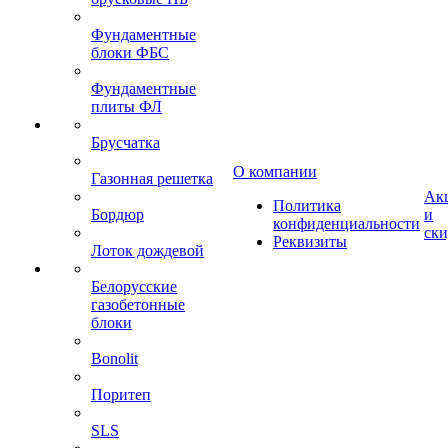
Фундаментные
блоки ФБС
Фундаментные
плиты ФЛ
Брусчатка
О компании
Газонная решетка
Ак
Политика
Бордюр
и
конфиденциальности
ск
Реквизиты
Лоток дождевой
Белорусские
газобетонные
блоки
Bonolit
Поритеп
SLS