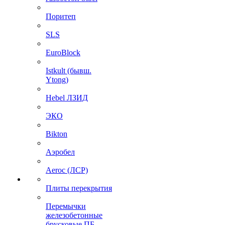
Поритеп
SLS
EuroBlock
Istkult (бывш.
Ytong)
Hebel ЛЗИД
ЭКО
Bikton
Аэробел
Aeroc (ЛСР)
Плиты перекрытия
Перемычки
железобетонные
брусковые ПБ