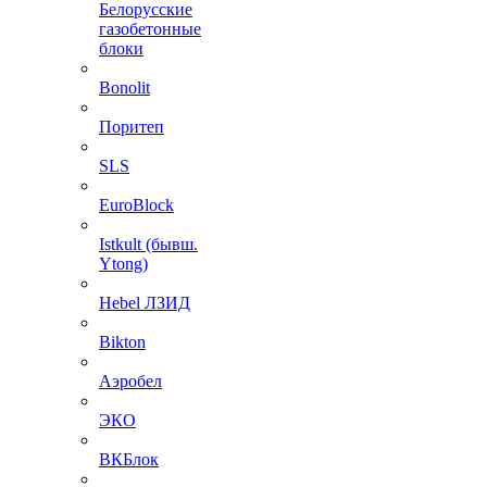
Белорусские
газобетонные
блоки
Bonolit
Поритеп
SLS
EuroBlock
Istkult (бывш.
Ytong)
Hebel ЛЗИД
Bikton
Аэробел
ЭКО
ВКБлок