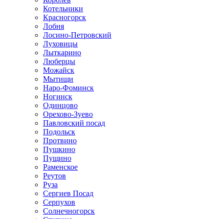
Котельники
Красногорск
Лобня
Лосино-Петровский
Луховицы
Лыткарино
Люберцы
Можайск
Мытищи
Наро-Фоминск
Ногинск
Одинцово
Орехово-Зуево
Павловский посад
Подольск
Протвино
Пушкино
Пущино
Раменское
Реутов
Руза
Сергиев Посад
Серпухов
Солнечногорск