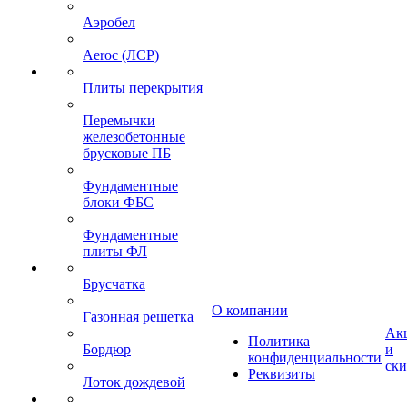
Аэробел
Aeroc (ЛСР)
Плиты перекрытия
Перемычки
железобетонные
брусковые ПБ
Фундаментные
блоки ФБС
Фундаментные
плиты ФЛ
Брусчатка
О компании
Газонная решетка
Ак
Политика
Бордюр
и
конфиденциальности
ск
Реквизиты
Лоток дождевой