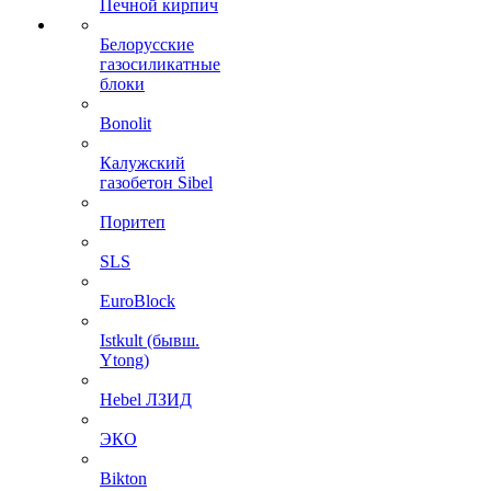
Печной кирпич
Белорусские
газосиликатные
блоки
Bonolit
Калужский
газобетон Sibel
Поритеп
SLS
EuroBlock
Istkult (бывш.
Ytong)
Hebel ЛЗИД
ЭКО
Bikton