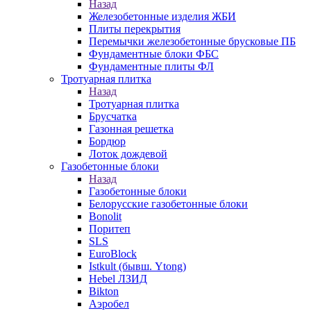
Назад
Железобетонные изделия ЖБИ
Плиты перекрытия
Перемычки железобетонные брусковые ПБ
Фундаментные блоки ФБС
Фундаментные плиты ФЛ
Тротуарная плитка
Назад
Тротуарная плитка
Брусчатка
Газонная решетка
Бордюр
Лоток дождевой
Газобетонные блоки
Назад
Газобетонные блоки
Белорусские газобетонные блоки
Bonolit
Поритеп
SLS
EuroBlock
Istkult (бывш. Ytong)
Hebel ЛЗИД
Bikton
Аэробел