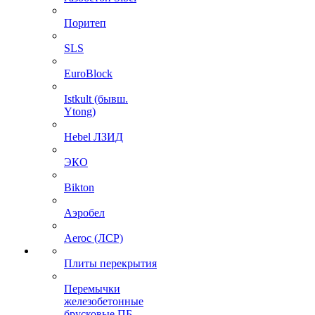
Поритеп
SLS
EuroBlock
Istkult (бывш.
Ytong)
Hebel ЛЗИД
ЭКО
Bikton
Аэробел
Aeroc (ЛСР)
Плиты перекрытия
Перемычки
железобетонные
брусковые ПБ