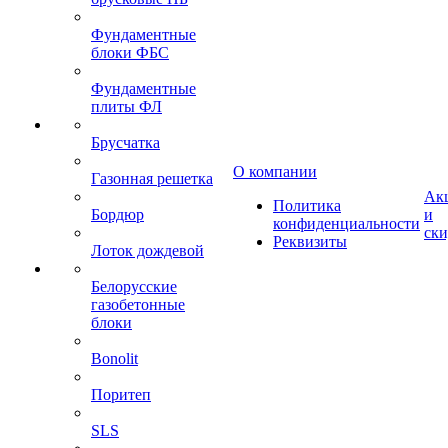
Фундаментные
блоки ФБС
Фундаментные
плиты ФЛ
Брусчатка
О компании
Газонная решетка
Ак
Политика
Бордюр
и
конфиденциальности
ск
Реквизиты
Лоток дождевой
Белорусские
газобетонные
блоки
Bonolit
Поритеп
SLS