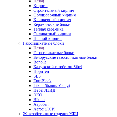
Назад
Кирпич
Строительный кирпич
Облицовочный кирпич
Клинкерный кирпич
Керамические блоки
Теплая керамика
Силикатный кирпич
Печной кирпич
Газосиликатные блоки
Назад
Газосиликатные блоки
Белорусские газосиликатные блоки
Bonolit
Калужский газобетон Sibel
Поритеп
SLS
EuroBlock
Istkult (бывш. Ytong)
Hebel ЛЗИД
ЭКО
Bikton
Аэробел
Aeroc (ЛСР)
Железобетонные изделия ЖБИ