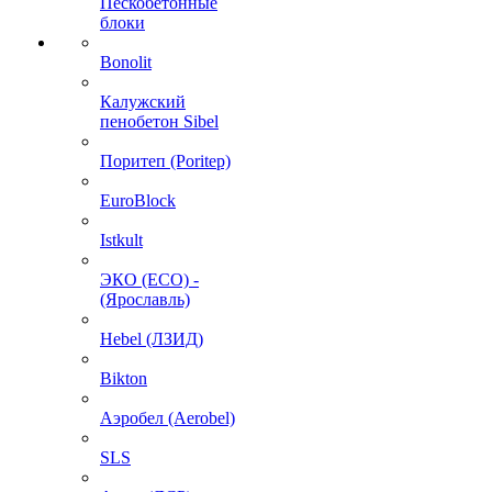
Пескобетонные
блоки
Bonolit
Калужский
пенобетон Sibel
Поритеп (Poritep)
EuroBlock
Istkult
ЭКО (ECO) -
(Ярославль)
Hebel (ЛЗИД)
Bikton
Аэробел (Aerobel)
SLS