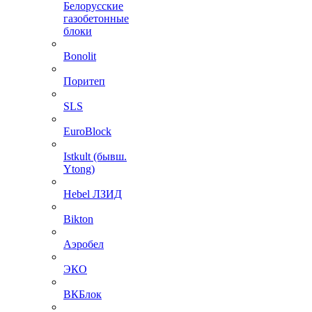
Белорусские
газобетонные
блоки
Bonolit
Поритеп
SLS
EuroBlock
Istkult (бывш.
Ytong)
Hebel ЛЗИД
Bikton
Аэробел
ЭКО
ВКБлок