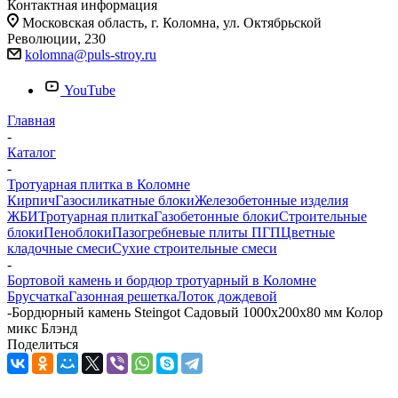
Контактная информация
Московская область, г. Коломна, ул. Октябрьской
Революции, 230
kolomna@puls-stroy.ru
YouTube
Главная
-
Каталог
-
Тротуарная плитка в Коломне
Кирпич
Газосиликатные блоки
Железобетонные изделия
ЖБИ
Тротуарная плитка
Газобетонные блоки
Строительные
блоки
Пеноблоки
Пазогребневые плиты ПГП
Цветные
кладочные смеси
Сухие строительные смеси
-
Бортовой камень и бордюр тротуарный в Коломне
Брусчатка
Газонная решетка
Лоток дождевой
-
Бордюрный камень Steingot Садовый 1000х200х80 мм Колор
микс Блэнд
Поделиться