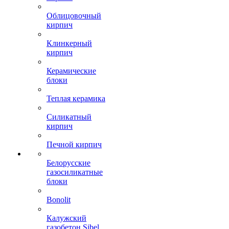
Облицовочный
кирпич
Клинкерный
кирпич
Керамические
блоки
Теплая керамика
Силикатный
кирпич
Печной кирпич
Белорусские
газосиликатные
блоки
Bonolit
Калужский
газобетон Sibel