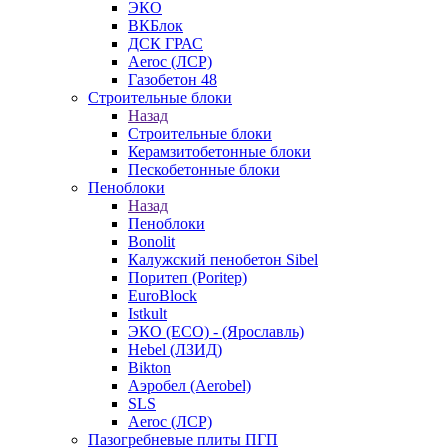
ЭКО
ВКБлок
ДСК ГРАС
Aeroc (ЛСР)
Газобетон 48
Строительные блоки
Назад
Строительные блоки
Керамзитобетонные блоки
Пескобетонные блоки
Пеноблоки
Назад
Пеноблоки
Bonolit
Калужский пенобетон Sibel
Поритеп (Poritep)
EuroBlock
Istkult
ЭКО (ECO) - (Ярославль)
Hebel (ЛЗИД)
Bikton
Аэробел (Aerobel)
SLS
Aeroc (ЛСР)
Пазогребневые плиты ПГП