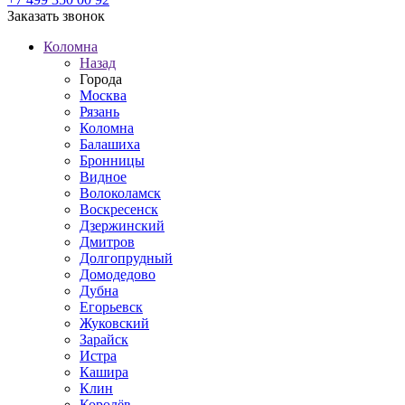
Заказать звонок
Коломна
Назад
Города
Москва
Рязань
Коломна
Балашиха
Бронницы
Видное
Волоколамск
Воскресенск
Дзержинский
Дмитров
Долгопрудный
Домодедово
Дубна
Егорьевск
Жуковский
Зарайск
Истра
Кашира
Клин
Королёв