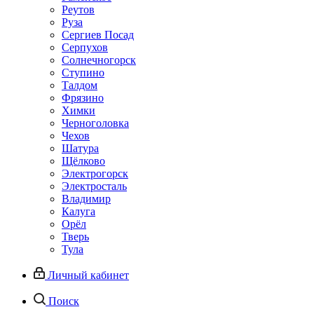
Реутов
Руза
Сергиев Посад
Серпухов
Солнечногорск
Ступино
Талдом
Фрязино
Химки
Черноголовка
Чехов
Шатура
Щёлково
Электрогорск
Электросталь
Владимир
Калуга
Орёл
Тверь
Тула
Личный кабинет
Поиск