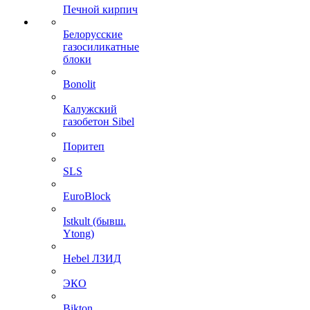
Печной кирпич
Белорусские
газосиликатные
блоки
Bonolit
Калужский
газобетон Sibel
Поритеп
SLS
EuroBlock
Istkult (бывш.
Ytong)
Hebel ЛЗИД
ЭКО
Bikton