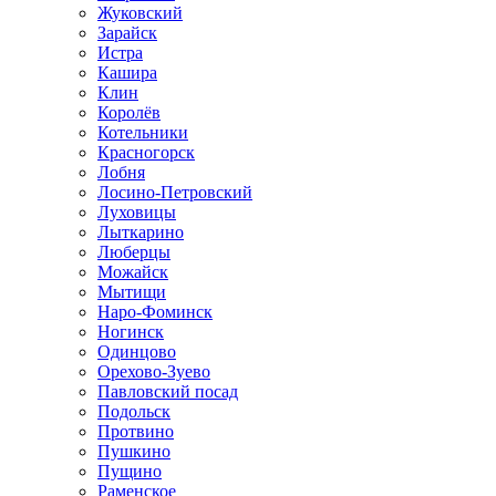
Жуковский
Зарайск
Истра
Кашира
Клин
Королёв
Котельники
Красногорск
Лобня
Лосино-Петровский
Луховицы
Лыткарино
Люберцы
Можайск
Мытищи
Наро-Фоминск
Ногинск
Одинцово
Орехово-Зуево
Павловский посад
Подольск
Протвино
Пушкино
Пущино
Раменское