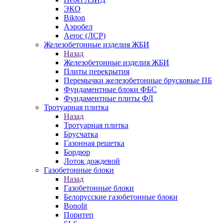
ЭКО
Bikton
Аэробел
Aeroc (ЛСР)
Железобетонные изделия ЖБИ
Назад
Железобетонные изделия ЖБИ
Плиты перекрытия
Перемычки железобетонные брусковые ПБ
Фундаментные блоки ФБС
Фундаментные плиты ФЛ
Тротуарная плитка
Назад
Тротуарная плитка
Брусчатка
Газонная решетка
Бордюр
Лоток дождевой
Газобетонные блоки
Назад
Газобетонные блоки
Белорусские газобетонные блоки
Bonolit
Поритеп