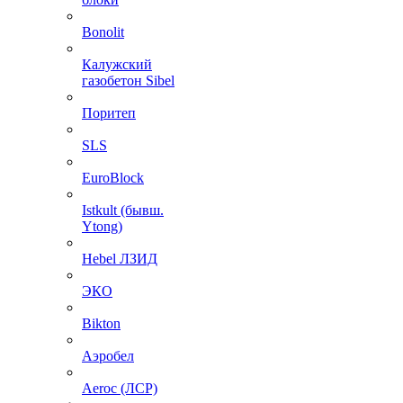
Bonolit
Калужский
газобетон Sibel
Поритеп
SLS
EuroBlock
Istkult (бывш.
Ytong)
Hebel ЛЗИД
ЭКО
Bikton
Аэробел
Aeroc (ЛСР)