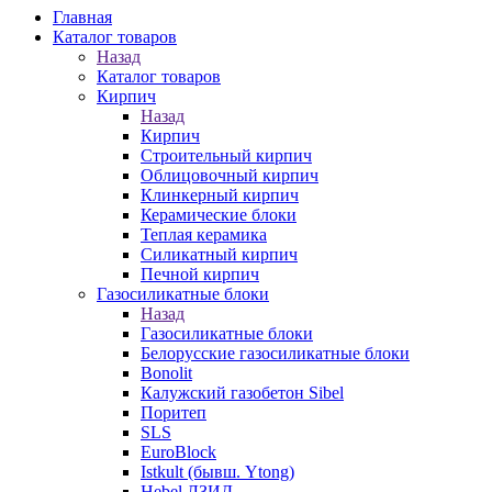
Главная
Каталог товаров
Назад
Каталог товаров
Кирпич
Назад
Кирпич
Строительный кирпич
Облицовочный кирпич
Клинкерный кирпич
Керамические блоки
Теплая керамика
Силикатный кирпич
Печной кирпич
Газосиликатные блоки
Назад
Газосиликатные блоки
Белорусские газосиликатные блоки
Bonolit
Калужский газобетон Sibel
Поритеп
SLS
EuroBlock
Istkult (бывш. Ytong)
Hebel ЛЗИД