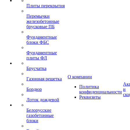
Плиты перекрытия
Перемычки
железобетонные
брусковые ПБ
Фундаментные
блоки ФБС
Фундаментные
плиты ФЛ
Брусчатка
О компании
Газонная решетка
Ак
Политика
Бордюр
и
конфиденциальности
ск
Реквизиты
Лоток дождевой
Белорусские
газобетонные
блоки