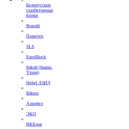
Белорусские
газобетонные
блоки
Bonolit
Поритеп
SLS
EuroBlock
Istkult (бывш.
Ytong)
Hebel ЛЗИД
Bikton
Аэробел
ЭКО
ВКБлок