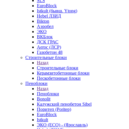
SLS
EuroBlock
Istkult (бывш. Ytong)
Hebel ЛЗИД
Bikton
Аэробел
ЭКО
ВКБлок
ДСК ГРАС
Aeroc (ЛСР)
Газобетон 48
Строительные блоки
Назад
Строительные блоки
Керамзитобетонные блоки
Пескобетонные блоки
Пеноблоки
Назад
Пеноблоки
Bonolit
Калужский пенобетон Sibel
Поритеп (Poritep)
EuroBlock
Istkult
ЭКО (ECO) - (Ярославль)