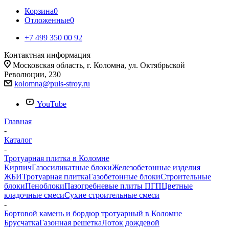
Корзина
0
Отложенные
0
+7 499 350 00 92
Контактная информация
Московская область, г. Коломна, ул. Октябрьской
Революции, 230
kolomna@puls-stroy.ru
YouTube
Главная
-
Каталог
-
Тротуарная плитка в Коломне
Кирпич
Газосиликатные блоки
Железобетонные изделия
ЖБИ
Тротуарная плитка
Газобетонные блоки
Строительные
блоки
Пеноблоки
Пазогребневые плиты ПГП
Цветные
кладочные смеси
Сухие строительные смеси
-
Бортовой камень и бордюр тротуарный в Коломне
Брусчатка
Газонная решетка
Лоток дождевой