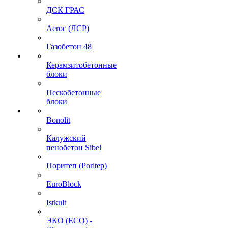
ДСК ГРАС
Aeroc (ЛСР)
Газобетон 48
Керамзитобетонные
блоки
Пескобетонные
блоки
Bonolit
Калужский
пенобетон Sibel
Поритеп (Poritep)
EuroBlock
Istkult
ЭКО (ECO) -