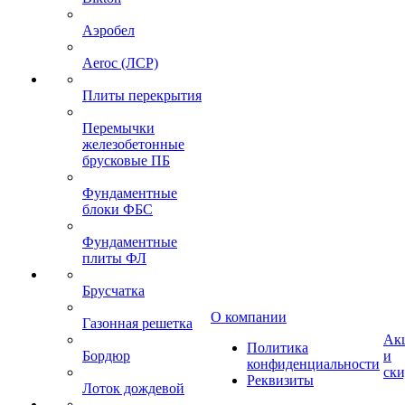
Аэробел
Aeroc (ЛСР)
Плиты перекрытия
Перемычки
железобетонные
брусковые ПБ
Фундаментные
блоки ФБС
Фундаментные
плиты ФЛ
Брусчатка
О компании
Газонная решетка
Ак
Политика
Бордюр
и
конфиденциальности
ск
Реквизиты
Лоток дождевой