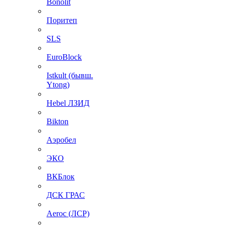
Bonolit
Поритеп
SLS
EuroBlock
Istkult (бывш.
Ytong)
Hebel ЛЗИД
Bikton
Аэробел
ЭКО
ВКБлок
ДСК ГРАС
Aeroc (ЛСР)