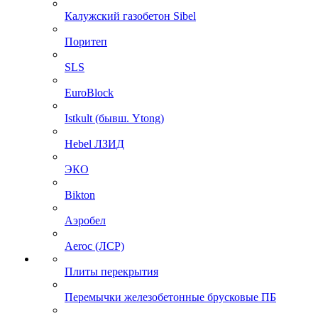
Калужский газобетон Sibel
Поритеп
SLS
EuroBlock
Istkult (бывш. Ytong)
Hebel ЛЗИД
ЭКО
Bikton
Аэробел
Aeroc (ЛСР)
Плиты перекрытия
Перемычки железобетонные брусковые ПБ