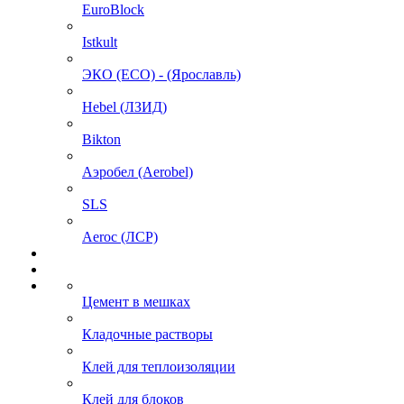
EuroBlock
Istkult
ЭКО (ECO) - (Ярославль)
Hebel (ЛЗИД)
Bikton
Аэробел (Aerobel)
SLS
Aeroc (ЛСР)
Цемент в мешках
Кладочные растворы
Клей для теплоизоляции
Клей для блоков