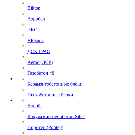
Bikton
Аэробел
ЭКО
ВКБлок
ДСК ГРАС
Aeroc (ЛСР)
Газобетон 48
Керамзитобетонные блоки
Пескобетонные блоки
Bonolit
Калужский пенобетон Sibel
Поритеп (Poritep)