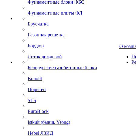
Фундаментные блоки ФБС
Фундаментные плиты ФЛ
Брусчатка
Газонная решетка
Бордюр
О комп
Лоток дождевой
П
Р
Белорусские газобетонные блоки
Bonolit
Поритеп
SLS
EuroBlock
Istkult (бывш. Ytong)
Hebel ЛЗИД