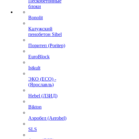
Пескобетонные
блоки
Bonolit
Калужский
пенобетон Sibel
Поритеп (Poritep)
EuroBlock
Istkult
ЭКО (ECO) -
(Ярославль)
Hebel (ЛЗИД)
Bikton
Аэробел (Aerobel)
SLS