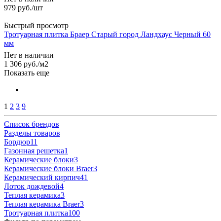
979
руб.
/шт
Быстрый просмотр
Тротуарная плитка Браер Старый город Ландхаус Черный 60
мм
Нет в наличии
1 306
руб.
/м2
Показать еще
1
2
3
9
Список брендов
Разделы товаров
Бордюр
11
Газонная решетка
1
Керамические блоки
3
Керамические блоки Braer
3
Керамический кирпич
41
Лоток дождевой
4
Теплая керамика
3
Теплая керамика Braer
3
Тротуарная плитка
100