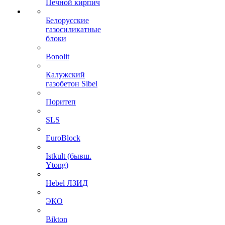
Печной кирпич
Белорусские
газосиликатные
блоки
Bonolit
Калужский
газобетон Sibel
Поритеп
SLS
EuroBlock
Istkult (бывш.
Ytong)
Hebel ЛЗИД
ЭКО
Bikton