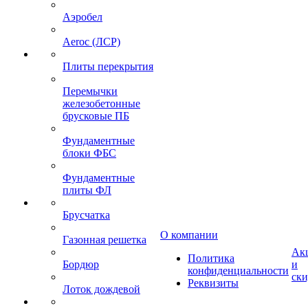
Аэробел
Aeroc (ЛСР)
Плиты перекрытия
Перемычки
железобетонные
брусковые ПБ
Фундаментные
блоки ФБС
Фундаментные
плиты ФЛ
Брусчатка
О компании
Газонная решетка
Ак
Политика
Бордюр
и
конфиденциальности
ск
Реквизиты
Лоток дождевой