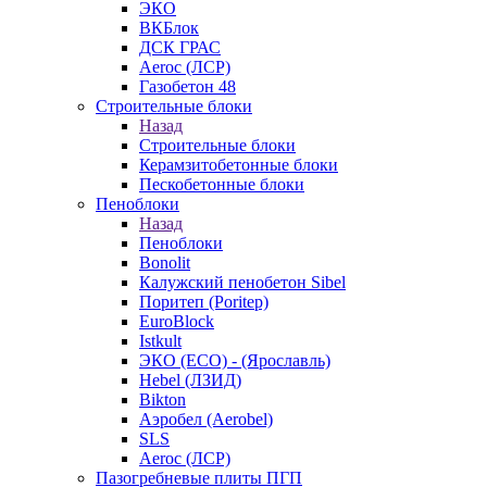
ЭКО
ВКБлок
ДСК ГРАС
Aeroc (ЛСР)
Газобетон 48
Строительные блоки
Назад
Строительные блоки
Керамзитобетонные блоки
Пескобетонные блоки
Пеноблоки
Назад
Пеноблоки
Bonolit
Калужский пенобетон Sibel
Поритеп (Poritep)
EuroBlock
Istkult
ЭКО (ECO) - (Ярославль)
Hebel (ЛЗИД)
Bikton
Аэробел (Aerobel)
SLS
Aeroc (ЛСР)
Пазогребневые плиты ПГП