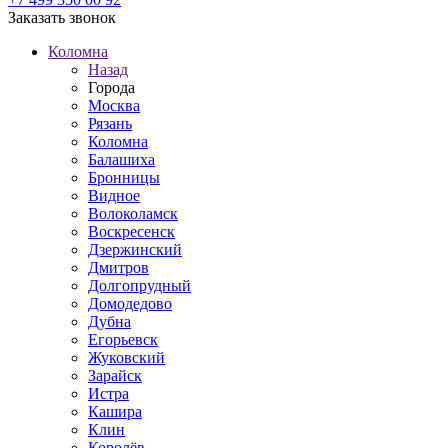
Заказать звонок
Коломна
Назад
Города
Москва
Рязань
Коломна
Балашиха
Бронницы
Видное
Волоколамск
Воскресенск
Дзержинский
Дмитров
Долгопрудный
Домодедово
Дубна
Егорьевск
Жуковский
Зарайск
Истра
Кашира
Клин
Королёв