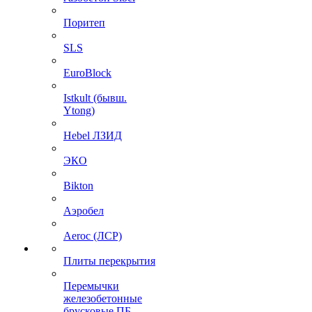
Поритеп
SLS
EuroBlock
Istkult (бывш.
Ytong)
Hebel ЛЗИД
ЭКО
Bikton
Аэробел
Aeroc (ЛСР)
Плиты перекрытия
Перемычки
железобетонные
брусковые ПБ