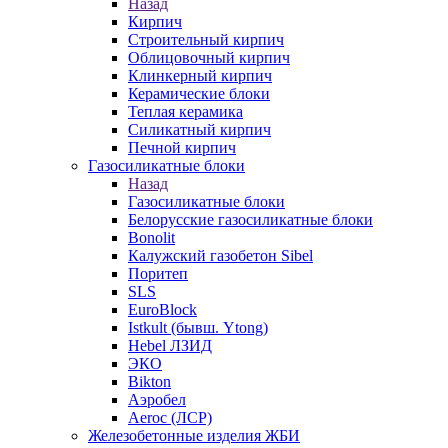
Назад
Кирпич
Строительный кирпич
Облицовочный кирпич
Клинкерный кирпич
Керамические блоки
Теплая керамика
Силикатный кирпич
Печной кирпич
Газосиликатные блоки
Назад
Газосиликатные блоки
Белорусские газосиликатные блоки
Bonolit
Калужский газобетон Sibel
Поритеп
SLS
EuroBlock
Istkult (бывш. Ytong)
Hebel ЛЗИД
ЭКО
Bikton
Аэробел
Aeroc (ЛСР)
Железобетонные изделия ЖБИ