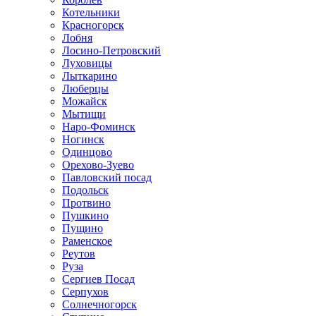
Котельники
Красногорск
Лобня
Лосино-Петровский
Луховицы
Лыткарино
Люберцы
Можайск
Мытищи
Наро-Фоминск
Ногинск
Одинцово
Орехово-Зуево
Павловский посад
Подольск
Протвино
Пушкино
Пущино
Раменское
Реутов
Руза
Сергиев Посад
Серпухов
Солнечногорск