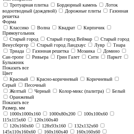
Тротуарная плитка
Бордюрный камень
Лоток
водоотводный (дождевой)
Дорожные плиты
Газонная
решетка
Форма
Классико
Волна
Квадрат
Кирпичик
Прямоугольник
Старый город
Старый город Веймар
Старый город
Венусбергер
Старый город Ландхаус
Лувр
Тиара
Триада
Газонная решетка
Мозаика
Домино
Сан-тропе
Ривьера
Грин Галет
Сити
Паркет
Булыжник
Показать все
Цвет
Красный
Красно-коричневый
Коричневый
Серый
Песочный
Желтый
Черный
Колор-микс (палитра)
Белый
Оранжевый
Показать все
Размер, мм
1000х1000х160
1000х80х200
100х100х60
115х115х60
120х160х40
120х160х60
128х93х160
132х132х60
145х110х160х60
160х160х40
160х160х60