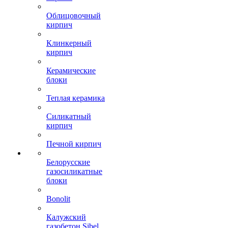
Облицовочный
кирпич
Клинкерный
кирпич
Керамические
блоки
Теплая керамика
Силикатный
кирпич
Печной кирпич
Белорусские
газосиликатные
блоки
Bonolit
Калужский
газобетон Sibel