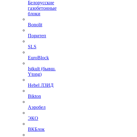
Белорусские
газобетонные
блоки
Bonolit
Поритеп
SLS
EuroBlock
Istkult (бывш.
Ytong)
Hebel ЛЗИД
Bikton
Аэробел
ЭКО
ВКБлок