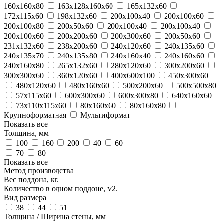
160х160х80
163х128х160х60
165х132х60
172х115х60
198х132х60
200x100x40
200x100x60
200x100x80
200x50x60
200х100x40
200х100х40
200х100х60
200х200х60
200х300х60
200х50х60
231х132х60
238х200х60
240х120х60
240х135х60
240х135х70
240х135х80
240х160х40
240х160х60
240х160х80
265х132х60
280х120х60
300х200х60
300х300х60
360х120х60
400х600х100
450х300х60
480х120х60
480х160х60
500х200х60
500х500х80
57х115х60
600х300х60
600х300х80
640х160х60
73х110х115х60
80х160х60
80х160х80
Крупноформатная
Мультиформат
Показать все
Толщина, мм
100
160
200
40
60
70
80
Показать все
Метод производства
Вес поддона, кг.
Количество в одном поддоне, м2.
Вид размера
38
44
51
Толщина / Ширина стены, мм