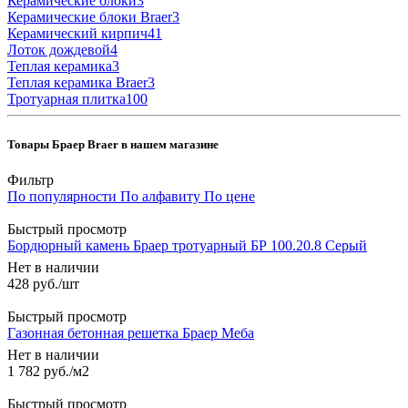
Керамические блоки
3
Керамические блоки Braer
3
Керамический кирпич
41
Лоток дождевой
4
Теплая керамика
3
Теплая керамика Braer
3
Тротуарная плитка
100
Товары Браер Braer в нашем магазине
Фильтр
По популярности
По алфавиту
По цене
Быстрый просмотр
Бордюрный камень Браер тротуарный БР 100.20.8 Серый
Нет в наличии
428
руб.
/шт
Быстрый просмотр
Газонная бетонная решетка Браер Меба
Нет в наличии
1 782
руб.
/м2
Быстрый просмотр