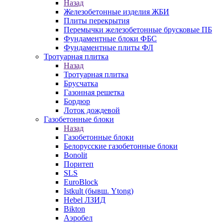
Назад
Железобетонные изделия ЖБИ
Плиты перекрытия
Перемычки железобетонные брусковые ПБ
Фундаментные блоки ФБС
Фундаментные плиты ФЛ
Тротуарная плитка
Назад
Тротуарная плитка
Брусчатка
Газонная решетка
Бордюр
Лоток дождевой
Газобетонные блоки
Назад
Газобетонные блоки
Белорусские газобетонные блоки
Bonolit
Поритеп
SLS
EuroBlock
Istkult (бывш. Ytong)
Hebel ЛЗИД
Bikton
Аэробел