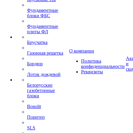
Фундаментные
блоки ФБС
Фундаментные
плиты ФЛ
Брусчатка
О компании
Газонная решетка
Ак
Политика
Бордюр
и
конфиденциальности
ск
Реквизиты
Лоток дождевой
Белорусские
газобетонные
блоки
Bonolit
Поритеп
SLS